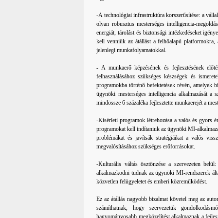
-A technológiai infrastruktúra korszerűsítése: a váll
olyan robusztus mesterséges intelligencia-megoldás
energiát, tárolást és biztonsági intézkedéseket igén
kell venniük az átállást a felhőalapú platformokra
jelenlegi munkafolyamatokkal.
- A munkaerő képzésének és fejlesztésének előté
felhasználásához szükséges készségek és ismerete
programokba történő befektetések révén, amelyek bi
ügynöki mesterséges intelligencia alkalmazását a s
mindössze 6 százaléka fejlesztette munkaerejét a meste
-Kísérleti programok létrehozása a valós és gyors ért
programokat kell indítaniuk az ügynöki MI-alkalmazás
problémákat és javítsák stratégiáikat a valós viss
megvalósításához szükséges erőforrásokat.
-Kulturális váltás ösztönzése a szervezeten belül
alkalmazkodni tudnak az ügynöki MI-rendszerek ált
közvetlen felügyeletet és emberi közreműködést.
Ez az átállás nagyobb bizalmat követel meg az automat
számíthatnak, hogy szervezetük gondolkodásmó
hagyományosabb megközelítést alkalmaznak a fejleszt