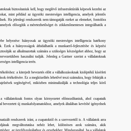
alatoknak biztosítaniuk kell, hogy meglévő infrastruktúráik képesek kezelni az
okat, mint például az ügynöki mesterséges intelligencia, amelyek jelentős
yelnek. Ha jelenlegi rendszereik nem támogatják ezeket az elemeket, fontolóra
, amelyek elősegítik a méretezhetőséget és zökkenőmentesen integrálhatók a
rbe helyezése: hiányosak az ügynöki mesterséges intelligencia hatékony
k. Ezek a hiányosságok áthidalhatók a munkaerő-fejlesztésbe és képzési
ztosítják az alkalmazottak számára a szükséges készségeket ahhoz, hogy az
zervezetükben használni tudják. Jelenleg a Gartner szerint a vállalatoknak
rséges intelligencia terén.
ékeléshez: a kiterjedt bevezetés előtt a vállalkozásoknak kisléptékű kísérleti
ok értékelésére. Ez a megközelítés lehetővé teszi számukra, hogy feltárják a
zajelzések segítségével, miközben minimalizálják a technológia teljes körű
: a vállalatoknak fontos olyan környezetet előmozdítaniuk, ahol csapataik
al bevezetett új munkafolyamatokhoz, amelyek általában kevésbé igényelnek
izált rendszerek iránt, a csapatoktól és a szervezettől is. A vállalatok arra
djának megváltoztatása nehéz lehet, különösen azok számára, akik
éshez, az ügyfélszolgálathoz és egyebekhez. Mindazonáltal, ha a vállalatok