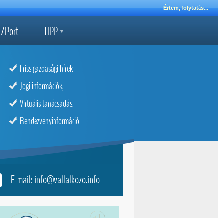
Értem, folytatás...
ZPort
TIPP
Friss gazdasági hírek,
Jogi információk,
Virtuális tanácsadás,
Rendezvényinformáció
E-mail: info@vallalkozo.info