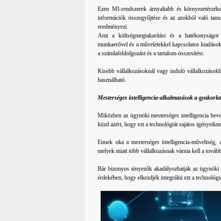
Ezen MI-rendszerek árnyaltabb és környezetérzéke
információk összegyűjtése és az azokból való tanu
eredményezi.
Ami a költségmegtakarítást és a hatékonyságot i
munkaerővel és a műveletekkel kapcsolatos kiadásoka
a számlafeldolgozást és a tartalom-összesítést.
Kisebb vállalkozásoknál vagy induló vállalkozásokba
használható.
Mesterséges intelligencia-alkalmazások a gyakorla
Miközben az ügynöki mesterséges intelligencia beve
küzd azért, hogy ezt a technológiát sajátos igényeikn
Ennek oka a mesterséges intelligencia-műveltség, a
melyek miatt több vállalkozásnak várnia kell a tovább
Bár bizonyos tényezők akadályozhatják az ügynöki me
érdekében, hogy elkezdjék integrálni ezt a technológi