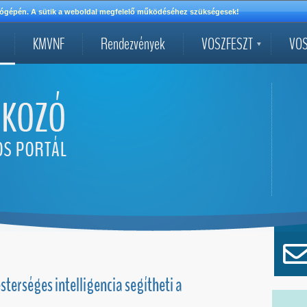
mítógépén. A sütik a weboldal megfelelő működéséhez szükségesek!
KMVNF
Rendezvények
VOSZFESZT
VOS
terséges intelligencia segítheti a