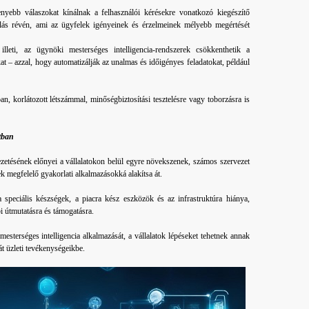
nyebb válaszokat kínálnak a felhasználói kérésekre vonatkozó kiegészítő
lás révén, ami az ügyfelek igényeinek és érzelmeinek mélyebb megértését
lleti, az ügynöki mesterséges intelligencia-rendszerek csökkenthetik a
t – azzal, hogy automatizálják az unalmas és időigényes feladatokat, például
n, korlátozott létszámmal, minőségbiztosítási tesztelésre vagy toborzásra is
tban
zetésének előnyei a vállalatokon belül egyre növekszenek, számos szervezet
ek megfelelő gyakorlati alkalmazásokká alakítsa át.
 speciális készségek, a piacra kész eszközök és az infrastruktúra hiánya,
i útmutatásra és támogatásra.
sterséges intelligencia alkalmazását, a vállalatok lépéseket tehetnek annak
át üzleti tevékenységeikbe.