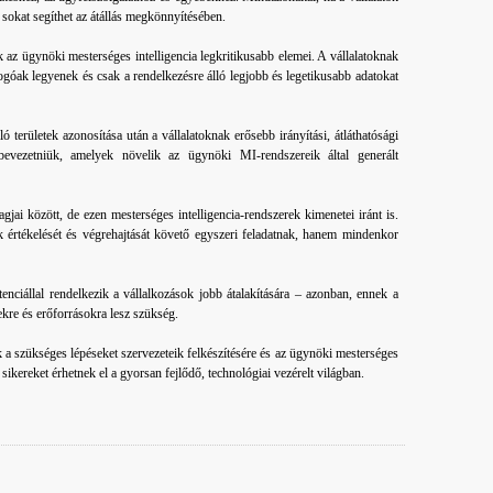
 sokat segíthet az átállás megkönnyítésében.
 az ügynöki mesterséges intelligencia legkritikusabb elemei. A vállalatoknak
fogóak legyenek és csak a rendelkezésre álló legjobb és legetikusabb adatokat
ló területek azonosítása után a vállalatoknak erősebb irányítási, átláthatósági
 bevezetniük, amelyek növelik az ügynöki MI-rendszereik által generált
jai között, de ezen mesterséges intelligencia-rendszerek kimenetei iránt is.
k értékelését és végrehajtását követő egyszeri feladatnak, hanem mindenkor
tenciállal rendelkezik a vállalkozások jobb átalakítására – azonban, ennek a
ekre és erőforrásokra lesz szükség.
k a szükséges lépéseket szervezeteik felkészítésére és az ügynöki mesterséges
sikereket érhetnek el a gyorsan fejlődő, technológiai vezérelt világban.