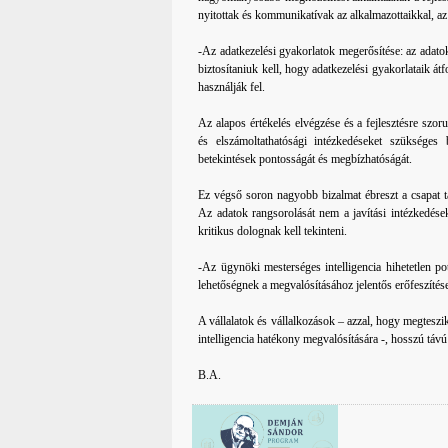
nyitottak és kommunikatívak az alkalmazottaikkal, az
-Az adatkezelési gyakorlatok megerősítése: az adatok
biztosítaniuk kell, hogy adatkezelési gyakorlataik át
használják fel.
Az alapos értékelés elvégzése és a fejlesztésre szoru
és elszámoltathatósági intézkedéseket szükséges
betekintések pontosságát és megbízhatóságát.
Ez végső soron nagyobb bizalmat ébreszt a csapat tag
Az adatok rangsorolását nem a javítási intézkedése
kritikus dolognak kell tekinteni.
-Az ügynöki mesterséges intelligencia hihetetlen po
lehetőségnek a megvalósításához jelentős erőfeszítés
A vállalatok és vállalkozások – azzal, hogy megteszi
intelligencia hatékony megvalósítására -, hosszú távú 
B.A.