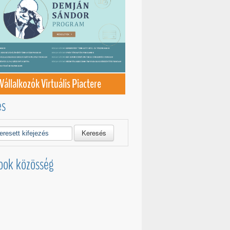
Vállalkozók Virtuális Piactere
és
Keresés
ook közösség