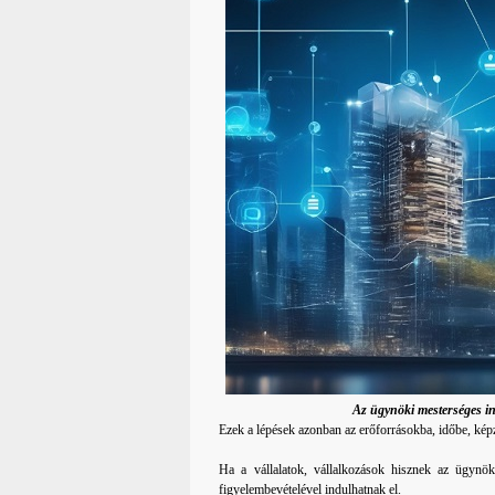
Az ügynöki mesterséges int
Ezek a lépések azonban az erőforrásokba, időbe, képz
Ha a vállalatok, vállalkozások hisznek az ügynöki
figyelembevételével indulhatnak el.