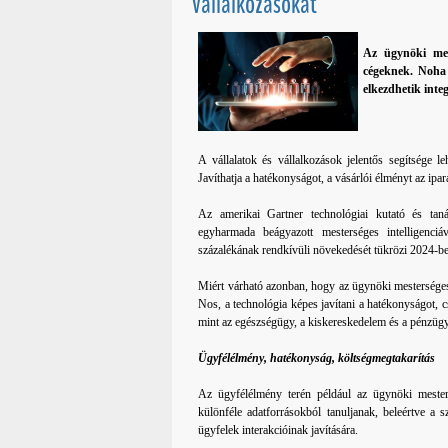
vállalkozásokat
Az ügynöki mest
cégeknek. Noha 
elkezdhetik integ
A vállalatok és vállalkozások jelentős segítsége 
Javíthatja a hatékonyságot, a vásárlói élményt az ipar
Az amerikai Gartner technológiai kutató és taná
egyharmada beágyazott mesterséges intelligenci
százalékának rendkívüli növekedését tükrözi 2024-b
Miért várható azonban, hogy az ügynöki mesterséges 
Nos, a technológia képes javítani a hatékonyságot, c
mint az egészségügy, a kiskereskedelem és a pénzügy
Ügyfélélmény, hatékonyság, költségmegtakarítás
Az ügyfélélmény terén például az ügynöki mestersé
különféle adatforrásokból tanuljanak, beleértve a s
ügyfelek interakcióinak javítására.