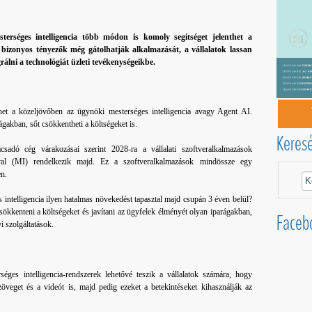
erséges intelligencia több módon is komoly segítséget jelenthet a
bizonyos tényezők még gátolhatják alkalmazását, a vállalatok lassan
rálni a technológiát üzleti tevékenységeikbe.
lehet a közeljövőben az ügynöki mesterséges intelligencia avagy Agent AI.
ágakban, sőt csökkentheti a költségeket is.
Keres
csadó cég várakozásai szerint 2028-ra a vállalati szoftveralkalmazások
ával (MI) rendelkezik majd. Ez a szoftveralkalmazások mindössze egy
en.
intelligencia ilyen hatalmas növekedést tapasztal majd csupán 3 éven belül?
sökkenteni a költségeket és javítani az ügyfelek élményét olyan iparágakban,
Faceb
i szolgáltatások.
ges intelligencia-rendszerek lehetővé teszik a vállalatok számára, hogy
zöveget és a videót is, majd pedig ezeket a betekintéseket kihasználják az