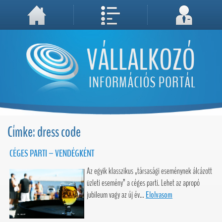
A weboldal használatával Ön elfogadja, hogy Cookie-kat (sütiket) tároljunk számítógépén. A sütik a weboldal megfelelő működéséhez
Megértettem, folytatás...
szükségesek!
Címke: dress code
CÉGES PARTI – VENDÉGKÉNT
Az egyik klasszikus „társasági eseménynek álcázott
üzleti esemény” a céges parti. Lehet az apropó
jubileum vagy az új év...
Elolvasom