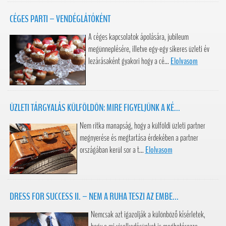
CÉGES PARTI – VENDÉGLÁTÓKÉNT
A céges kapcsolatok ápolására, jubileum
megünneplésére, illetve egy-egy sikeres üzleti év
lezárásaként gyakori hogy a cé...
Elolvasom
ÜZLETI TÁRGYALÁS KÜLFÖLDÖN: MIRE FIGYELJÜNK A KÉ...
Nem ritka manapság, hogy a külföldi üzleti partner
megnyerése és megtartása érdekében a partner
országában kerül sor a t...
Elolvasom
DRESS FOR SUCCESS II. – NEM A RUHA TESZI AZ EMBE...
Nemcsak azt igazolják a különböző kísérletek,