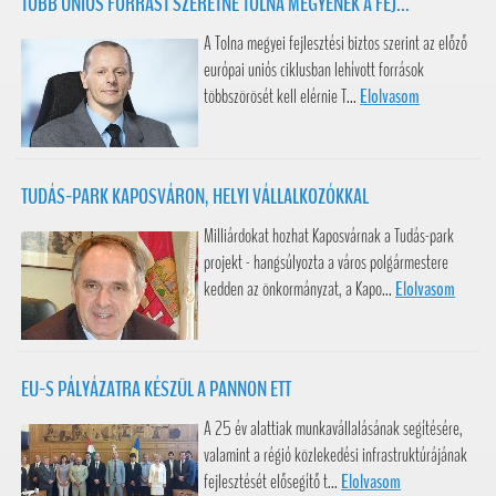
TÖBB UNIÓS FORRÁST SZERETNE TOLNA MEGYÉNEK A FEJ...
A Tolna megyei fejlesztési biztos szerint az előző
európai uniós ciklusban lehívott források
többszörösét kell elérnie T...
Elolvasom
TUDÁS-PARK KAPOSVÁRON, HELYI VÁLLALKOZÓKKAL
Milliárdokat hozhat Kaposvárnak a Tudás-park
projekt - hangsúlyozta a város polgármestere
kedden az önkormányzat, a Kapo...
Elolvasom
EU-S PÁLYÁZATRA KÉSZÜL A PANNON ETT
A 25 év alattiak munkavállalásának segítésére,
valamint a régió közlekedési infrastruktúrájának
fejlesztését elősegítő t...
Elolvasom