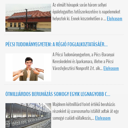
Az elmúlt hónapok során három sellyei
épületegyüttes tetőszerkezetére is napelemeket
helyeztek ki. Ennek köszönhetően a ...
Elolvasom
PÉCSI TUDOMÁNYEGYETEM: A RÉGIÓ FOGLALKOZTATÁSÁÉR...
A Pécsi Tudományegyetem, a Pécs-Baranyai
Kereskedelmi és Iparkamara, illetve a Pécsi
Városfejlesztési Nonprofit Zrt. alk...
Elolvasom
ÖTMILLIÁRDOS BERUHÁZÁS SOMOGY EGYIK LEGNAGYOBB C...
Majdnem kétmilliárd forint értékű beruházás
részeként új szarvasmarha istállót adtak át egy
somogyi családi vállalkozás,...
Elolvasom