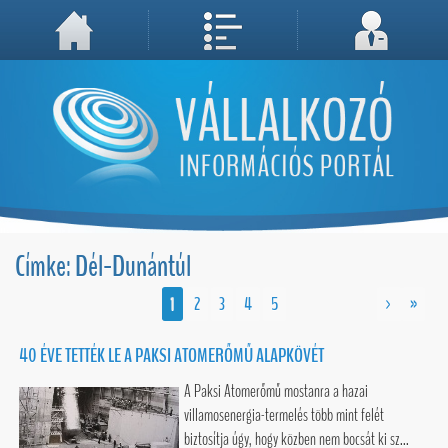
A weboldal használatával Ön elfogadja, hogy Cookie-kat (sütiket) tároljunk számítógépén. A sütik a weboldal megfelelő működéséhez
Megértettem, folytatás...
szükségesek!
Címke: Dél-Dunántúl
1
2
3
4
5
>
»
40 ÉVE TETTÉK LE A PAKSI ATOMERŐMŰ ALAPKÖVÉT
A Paksi Atomerőmű mostanra a hazai
villamosenergia-termelés több mint felét
biztosítja úgy, hogy közben nem bocsát ki sz...