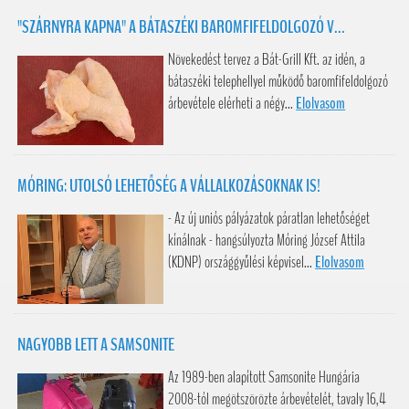
"SZÁRNYRA KAPNA" A BÁTASZÉKI BAROMFIFELDOLGOZÓ V...
Növekedést tervez a Bát-Grill Kft. az idén, a
bátaszéki telephellyel működő baromfifeldolgozó
árbevétele elérheti a négy...
Elolvasom
MÓRING: UTOLSÓ LEHETŐSÉG A VÁLLALKOZÁSOKNAK IS!
- Az új uniós pályázatok páratlan lehetőséget
kínálnak - hangsúlyozta Móring József Attila
(KDNP) országgyűlési képvisel...
Elolvasom
NAGYOBB LETT A SAMSONITE
Az 1989-ben alapított Samsonite Hungária
2008-tól megötszörözte árbevételét, tavaly 16,4