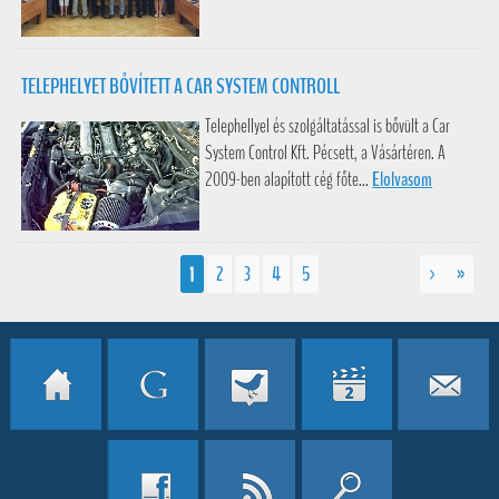
TELEPHELYET BŐVÍTETT A CAR SYSTEM CONTROLL
Telephellyel és szolgáltatással is bővült a Car
System Control Kft. Pécsett, a Vásártéren. A
2009-ben alapított cég főte...
Elolvasom
1
2
3
4
5
>
»