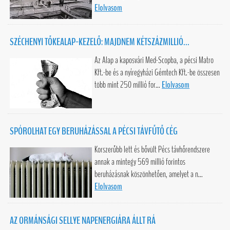
Elolvasom
SZÉCHENYI TŐKEALAP-KEZELŐ: MAJDNEM KÉTSZÁZMILLIÓ...
Az Alap a kaposvári Med-Scopba, a pécsi Matro
Kft.-be és a nyíregyházi Gémtech Kft.-be összesen
több mint 250 millió for...
Elolvasom
SPÓROLHAT EGY BERUHÁZÁSSAL A PÉCSI TÁVFŰTŐ CÉG
Korszerűbb lett és bővült Pécs távhőrendszere
annak a mintegy 569 millió forintos
beruházásnak köszönhetően, amelyet a n...
Elolvasom
AZ ORMÁNSÁGI SELLYE NAPENERGIÁRA ÁLLT RÁ