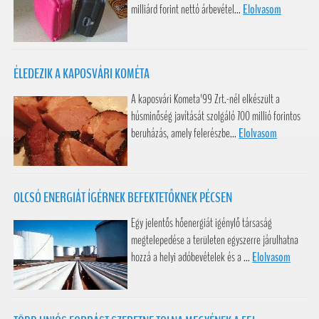
milliárd forint nettó árbevétel...
Elolvasom
ÉLEDEZIK A KAPOSVÁRI KOMÉTA
A kaposvári Kometa'99 Zrt.-nél elkészült a
húsminőség javítását szolgáló 700 millió forintos
beruházás, amely felerészbe...
Elolvasom
OLCSÓ ENERGIÁT ÍGÉRNEK BEFEKTETŐKNEK PÉCSEN
Egy jelentős hőenergiát igénylő társaság
megtelepedése a területen egyszerre járulhatna
hozzá a helyi adóbevételek és a ...
Elolvasom