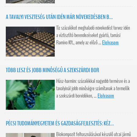
A TAVALYI VESZTESÉG UTÁN IDÉN MÁR NÖVEKEDÉSBEN B...
Tíz százalékot meghaladó növekedést tervez idén
a víztisztító berendezéseket gyártó, tamási
Ramivo Kft., amely az előző ...
Elolvasom
TÖBB LESZ ÉS JOBB MINŐSÉGŰ A SZEKSZÁRDI BOR
Húsz-harminc százalékkal nagyobb termésre és a
tavalyinál jobb minőségre számítanak a termelők
a szekszárdi borvidéken, ...
Elolvasom
PÉCSI TUDOMÁNYEGYETEM ÉS GAZDASÁGFEJLESZTÉS: KÉZ...
Biokompozit felhasználásával készülő utcai jármű