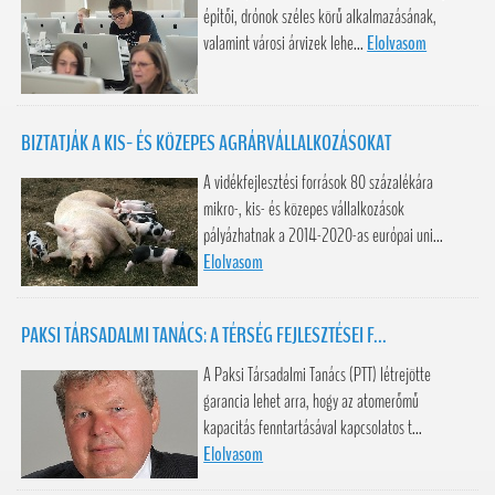
építői, drónok széles körű alkalmazásának,
valamint városi árvizek lehe...
Elolvasom
BIZTATJÁK A KIS- ÉS KÖZEPES AGRÁRVÁLLALKOZÁSOKAT
A vidékfejlesztési források 80 százalékára
mikro-, kis- és közepes vállalkozások
pályázhatnak a 2014-2020-as európai uni...
Elolvasom
PAKSI TÁRSADALMI TANÁCS: A TÉRSÉG FEJLESZTÉSEI F...
A Paksi Társadalmi Tanács (PTT) létrejötte
garancia lehet arra, hogy az atomerőmű
kapacitás fenntartásával kapcsolatos t...
Elolvasom