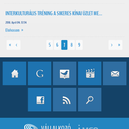
INTERKULTURÁLIS TRÉNING A SIKERES KÍNAI ÜZLET ME...
2018. April 04. 13:54
Elolvasom »
«
<
5
6
7
8
9
>
»