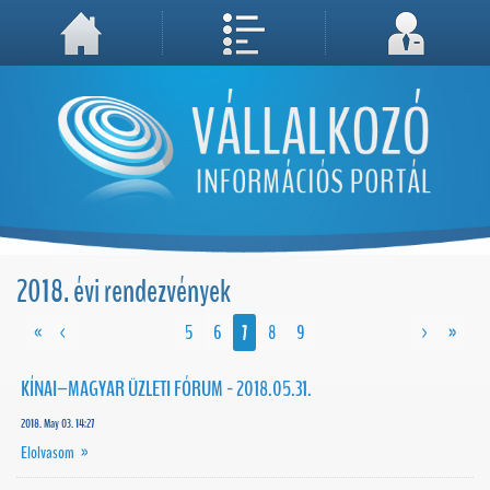
A weboldal használatával Ön elfogadja, hogy Cookie-kat (sütiket) tároljunk számítógépén. A sütik a weboldal megfelelő működéséhez
Megértettem, folytatás...
szükségesek!
2018. évi rendezvények
«
<
5
6
7
8
9
>
»
KÍNAI–MAGYAR ÜZLETI FÓRUM - 2018.05.31.
2018. May 03. 14:27
Elolvasom »