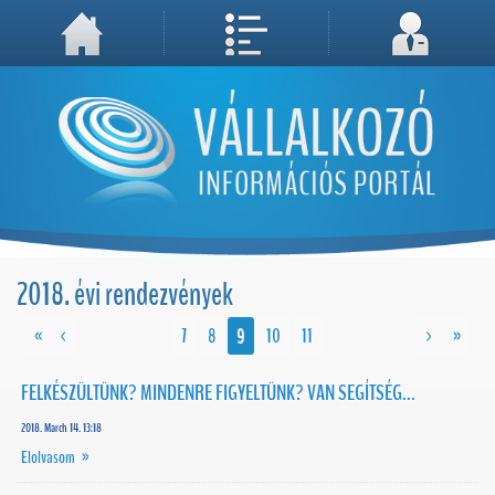
A weboldal használatával Ön elfogadja, hogy Cookie-kat (sütiket) tároljunk számítógépén. A sütik a weboldal megfelelő működéséhez
Megértettem, folytatás...
szükségesek!
2018. évi rendezvények
«
<
7
8
9
10
11
>
»
FELKÉSZÜLTÜNK? MINDENRE FIGYELTÜNK? VAN SEGÍTSÉG...
2018. March 14. 13:18
Elolvasom »