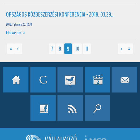
ORSZÁGOS KÖZBESZERZÉSI KONFERENCIA - 2018. 03.29...
2018. February 20. 12:33
Elolvasom »
«
<
7
8
9
10
11
>
»