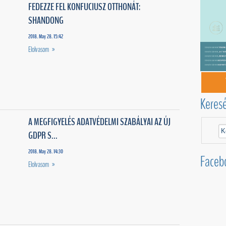
FEDEZZE FEL KONFUCIUSZ OTTHONÁT:
SHANDONG
2018. May 28. 15:42
Elolvasom »
Keres
A MEGFIGYELÉS ADATVÉDELMI SZABÁLYAI AZ ÚJ
GDPR S...
2018. May 28. 14:30
Faceb
Elolvasom »