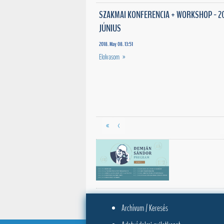
SZAKMAI KONFERENCIA + WORKSHOP - 20
JÚNIUS
2018. May 08. 13:51
Elolvasom »
«
<
Archívum / Keresés