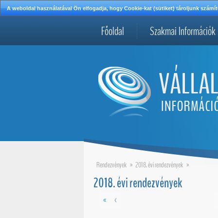
A weboldal használatával Ön elfogadja, hogy Cookie-kat (sütiket) tároljunk szá
Főoldal
Szakmai Információk
Rendezvények
»
2018. évi rendezvények
»
2018. évi rendezvények
«
<