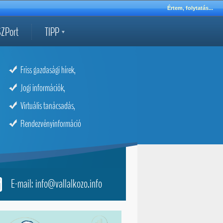
Értem, folytatás...
ZPort
TIPP
Friss gazdasági hírek,
Jogi információk,
Virtuális tanácsadás,
Rendezvényinformáció
E-mail: info@vallalkozo.info