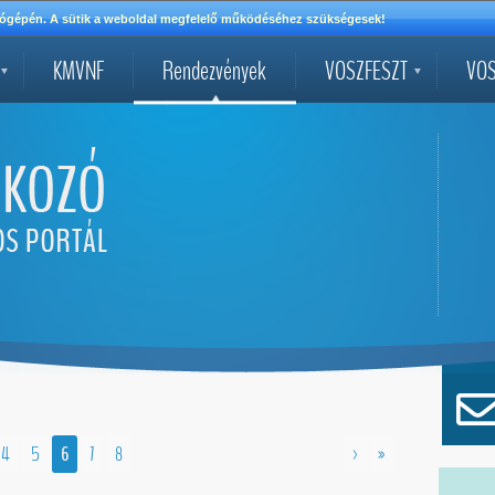
mítógépén. A sütik a weboldal megfelelő működéséhez szükségesek!
KMVNF
Rendezvények
VOSZFESZT
VOS
4
5
6
7
8
>
»