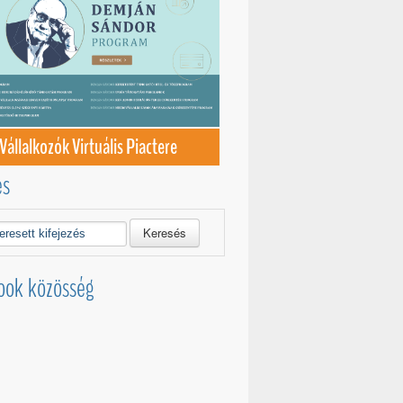
Vállalkozók Virtuális Piactere
és
Keresés
ook közösség