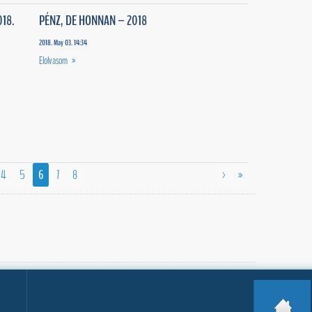
18.
PÉNZ, DE HONNAN – 2018
2018. May 03. 14:34
Elolvasom »
4
5
6
7
8
>
»