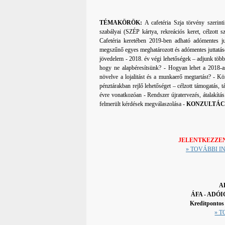
TÉMAKÖRÖK:
A cafetéria Szja törvény szerint
szabályai (SZÉP kártya, rekreációs keret, célzott sz
Cafetéria keretében 2019-ben adható adómentes jut
megszűnő egyes meghatározott és adómentes juttatá
jövedelem - 2018. év végi lehetőségek – adjunk többet
hogy ne alapbéresítsünk? - Hogyan lehet a 2018-as
növelve a lojalitást és a munkaerő megtartást? - K
pénztárakban rejlő lehetőséget – célzott támogatás,
évre vonatkozóan - Rendszer újratervezés, átalakítás
felmerült kérdések megválaszolása -
KONZULTÁC
JELENTKEZZE
» TOVÁBBI I
A
ÁFA - ADÓI
Kreditpontos
» 