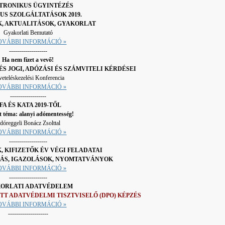
TRONIKUS ÜGYINTÉZÉS
US SZOLGÁLTATÁSOK 2019.
, AKTUALITÁSOK, GYAKORLAT
Gyakorlati Bemutató
TOVÁBBI INFORMÁCIÓ »
-------------------
Ha nem fizet a vevő!
S JOGI, ADÓZÁSI ÉS SZÁMVITELI KÉRDÉSEI
eteléskezelési Konferencia
TOVÁBBI INFORMÁCIÓ »
------------------
FA ÉS KATA 2019-TŐL
t téma: alanyi adómentesség!
dóreggeli Bonácz Zsolttal
TOVÁBBI INFORMÁCIÓ »
-------------------
 KIFIZETŐK ÉV VÉGI FELADATAI
ÁS, IGAZOLÁSOK, NYOMTATVÁNYOK
TOVÁBBI INFORMÁCIÓ »
-------------------
ORLATI ADATVÉDELEM
T ADATVÉDELMI TISZTVISELŐ (DPO) KÉPZÉS
TOVÁBBI INFORMÁCIÓ »
--------------------