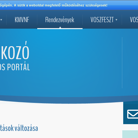
mítógépén. A sütik a weboldal megfelelő működéséhez szükségesek!
KMVNF
Rendezvények
VOSZFESZT
VOS
atások változása