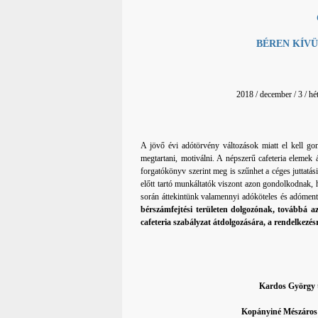
BÉREN KÍVÜ
2018 / december / 3 / hé
A jövő évi adótörvény változások miatt el kell go
megtartani, motiválni. A népszerű cafeteria elemek
forgatókönyv szerint meg is szűnhet a céges juttatás
előtt tartó munkáltatók viszont azon gondolkodnak, h
során áttekintünk valamennyi adóköteles és adómente
bérszámfejtési területen dolgozónak, továbbá a
cafeteria szabályzat átdolgozására, a rendelkezés
Kardos György
Kopányiné Mészáros