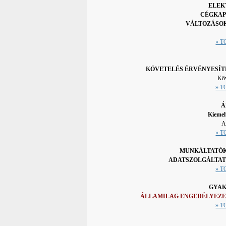
ELEK
CÉGKAP
VÁLTOZÁSOK
» 
KÖVETELÉS ÉRVÉNYESÍTÉ
Köv
» 
Á
Kiemel
A
» 
MUNKÁLTATÓK,
ADATSZOLGÁLTAT
» 
GYAK
ÁLLAMILAG ENGEDÉLYEZET
» 