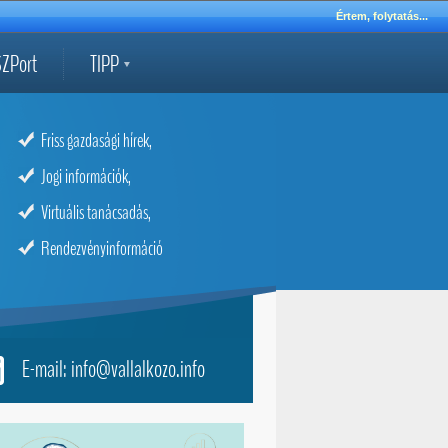
Értem, folytatás...
ZPort
TIPP
Friss gazdasági hírek,
Jogi információk,
Virtuális tanácsadás,
Rendezvényinformáció
E-mail: info@vallalkozo.info