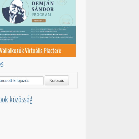
Vállalkozók Virtuális Piactere
és
Keresés
ook közösség