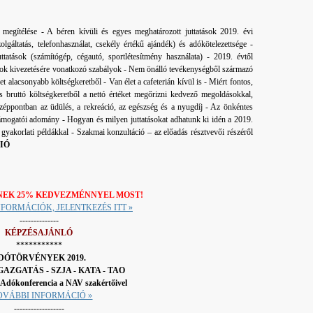
i megítélése - A béren kívüli és egyes meghatározott juttatások 2019. évi
olgáltatás, telefonhasználat, csekély értékű ajándék) és adókötelezettsége -
tatások (számítógép, cégautó, sportlétesítmény használata) - 2019. évtől
sok kivezetésére vonatkozó szabályok - Nem önálló tevékenységből származó
 alacsonyabb költségkeretből - Van élet a cafeterián kívül is - Miért fontos,
 bruttó költségkeretből a nettó értéket megőrizni kedvező megoldásokkal,
özéppontban az üdülés, a rekreáció, az egészség és a nyugdíj - Az önkéntes
 támogatói adomány - Hogyan és milyen juttatásokat adhatunk ki idén a 2019.
 gyakorlati példákkal - Szakmai konzultáció – az előadás résztvevői részéről
IÓ
NEK 25% KEDVEZMÉNNYEL MOST!
NFORMÁCIÓK, JELENTKEZÉS ITT »
--------------
KÉPZÉSAJÁNLÓ
***********
DÓTÖRVÉNYEK 2019.
GAZGATÁS - SZJA - KATA - TAO
 Adókonferencia a NAV szakértőivel
TOVÁBBI INFORMÁCIÓ »
------------------