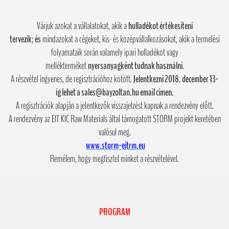
Várjuk azokat a vállalatokat, akik a
hulladékot értékesíteni
tervezik
;
és
mindazokat a cégeket, kis- és középvállalkozásokat, akik a termelési
folyamataik során valamely ipari hulladékot vagy
mellékterméket
nyersanyagként tudnak használni
.
A részvétel ingyenes, de regisztrációhoz kötött.
Jelentkezni 2018. december 13-
ig lehet a sales@bayzoltan.hu email címen.
A regisztrációk alapján a jelentkezők visszajelzést kapnak a rendezvény előtt.
A rendezvény az EIT KIC Raw Materials által támogatott STORM projekt keretében
valósul meg.
www.storm-eitrm.eu
Remélem, hogy megtisztel minket a részvételével.
PROGRAM