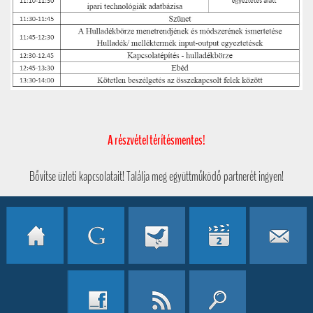
A részvétel térítésmentes!
Bővítse üzleti kapcsolatait! Találja meg együttműködő partnerét ingyen!