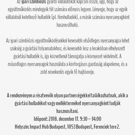
Az
ipari szimbiózis
gyártó vállalatokat kapcsol össze, úgy, hogy az
együttműködés mindegyik fél számára előnyös legyen. Lényege, hogy az egyik
vállalatnál keletkező hulladék (pl. fémhulladék), a másik számára nyersanyagként
hasznosítható.
Az ipari szimbiózis együttműködésekkel kevesebb elsődleges nyersanyagra lehet
szükség a gyártási folyamatokhoz, és kevesebb lesz a lerakóban elhelyezett
gyártási hulladék is, így közvetlenül támogatja a környezet védelmét. A
másodlagos nyersanyagok használata a körforgásos gazdaság alapeleme, és a
zöld növekedés egyik fő hajtóereje.
A rendezvényen a résztvevők olyan partnercégekkel találkozhatnak, akik a
gyártási hulladékot vagy mellékterméket nyersanyagként tudják
hasznosítani.
Időpont: 2018. december 17. 9:30 – 14:00
Helyszín: Impact Hub Budapest, 1053 Budapest, Ferenciek tere 2.