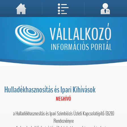
A weboldal használatával Ön elfogadja, hogy Cookie-kat (sütiket) tároljunk számítógépén. A sütik a weboldal megfelelő működéséhez
Megértettem, folytatás...
szükségesek!
Hulladékhasznosítás és Ipari Kihívások
MEGHÍVÓ
a Hulladékhasznosítás és Ipari Szimbiózis Üzleti Kapcsolatépítő (B2B)
Rendezvényre