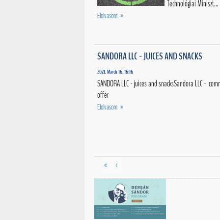
Technológiai Miniszt...
Elolvasom »
SANDORA LLC - JUICES AND SNACKS
2021. March 16. 16:16
SANDORA LLC - juices and snacksSandora LLC - com
offer
Elolvasom »
«
<