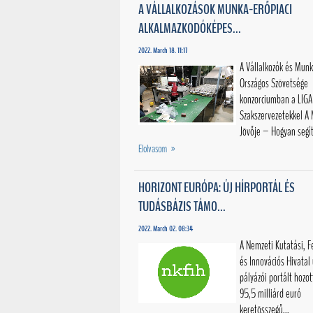
A VÁLLALKOZÁSOK MUNKA-ERŐPIACI
ALKALMAZKODÓKÉPES...
2022. March 18. 11:17
A Vállalkozók és Munk
Országos Szövetsége
konzorciumban a LIGA
Szakszervezetekkel A
Jövője – Hogyan segít
Elolvasom »
HORIZONT EURÓPA: ÚJ HÍRPORTÁL ÉS
TUDÁSBÁZIS TÁMO...
2022. March 02. 08:34
A Nemzeti Kutatási, Fe
és Innovációs Hivatal 
pályázói portált hozot
95,5 milliárd euró
keretösszegű...