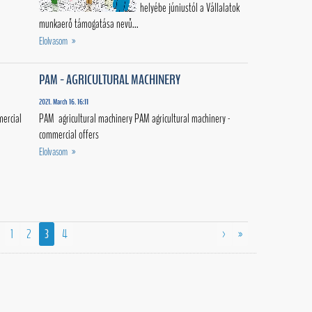
helyébe júniustól a Vállalatok
munkaerő támogatása nevű...
Elolvasom »
PAM - AGRICULTURAL MACHINERY
2021. March 16. 16:11
mercial
PAM agricultural machinery PAM agricultural machinery -
commercial offers
Elolvasom »
1
2
3
4
>
»