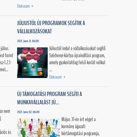
Elolvasom »
JÚLIUSTÓL ÚJ PROGRAMOK SEGÍTIK A
VÁLLALKOZÁSOKAT
2021. June 21. 06:00
július
Júliustól indul a vállalkozásokat segítő
árd forint
Széchenyi-kártya újraindítási program,
z-1.2.1-
amely gyakorlatilag felső korlát nélkül
rmel...
...
Elolvasom »
ÚJ TÁMOGATÁSI PROGRAM SEGÍTI A
MUNKAVÁLLALÁST JÚ...
sza nem
2021. June 02. 06:00
j
Május 31-én ért véget a
kormány ágazati
ációs és
bértámogatási programja,