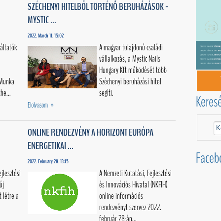
SZÉCHENYI HITELBŐL TÖRTÉNŐ BERUHÁZÁSOK -
MYSTIC ...
2022. March 11. 15:02
áltatók
A magyar tulajdonú családi
vállalkozás, a Mystic Nails
Hungary Kft működését több
 Munka
Széchenyi beruházási hitel
he...
segíti.
Keres
Elolvasom »
ONLINE RENDEZVÉNY A HORIZONT EURÓPA
ENERGETIKAI ...
Faceb
2022. February 28. 13:15
jlesztési
A Nemzeti Kutatási, Fejlesztési
új
és Innovációs Hivatal (NKFIH)
t létre a
online információs
rendezvényt szervez 2022.
február 28-án...