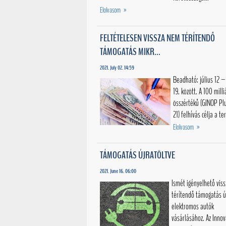
Elolvasom »
FELTÉTELESEN VISSZA NEM TÉRÍTENDŐ
TÁMOGATÁS MIKR...
2021. July 02. 14:59
Beadható: július 12 – 
19. között. A 100 milli
összértékű (GINOP Plus
21) felhívás célja a te
Elolvasom »
TÁMOGATÁS ÚJRATÖLTVE
2021. June 16. 06:00
Ismét igényelhető vis
térítendő támogatás ú
elektromos autók
vásárlásához. Az Innov