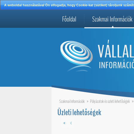
A weboldal használatával Ön elfogadja, hogy Cookie-kat (sütiket) tároljunk szá
Főoldal
Szakmai Információk
Szakmai Információk
»
Pályázatok és üzleti lehetőségek
»
Üzleti lehetőségek
«
<