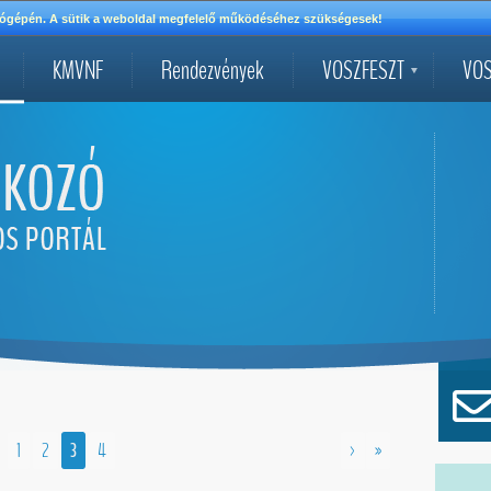
mítógépén. A sütik a weboldal megfelelő működéséhez szükségesek!
KMVNF
Rendezvények
VOSZFESZT
VOS
1
2
3
4
>
»