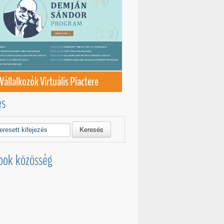
Vállalkozók Virtuális Piactere
és
Keresés
ook közösség