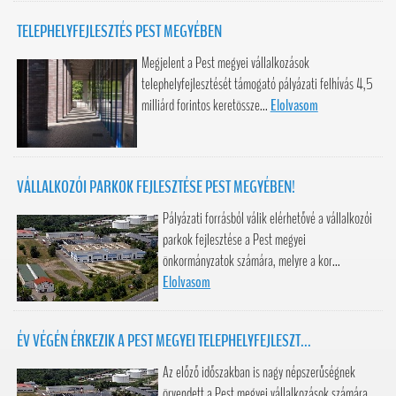
TELEPHELYFEJLESZTÉS PEST MEGYÉBEN
Megjelent a Pest megyei vállalkozások
telephelyfejlesztését támogató pályázati felhívás 4,5
milliárd forintos keretössze...
Elolvasom
VÁLLALKOZÓI PARKOK FEJLESZTÉSE PEST MEGYÉBEN!
Pályázati forrásból válik elérhetővé a vállalkozói
parkok fejlesztése a Pest megyei
önkormányzatok számára, melyre a kor...
Elolvasom
ÉV VÉGÉN ÉRKEZIK A PEST MEGYEI TELEPHELYFEJLESZT...
Az előző időszakban is nagy népszerűségnek
örvendett a Pest megyei vállalkozások számára