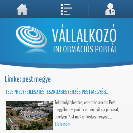
A weboldal használatával Ön elfogadja, hogy Cookie-kat (sütiket) tároljunk számítógépén. A sütik a weboldal megfelelő működéséhez
Megértettem, folytatás...
szükségesek!
Címke: pest megye
TELEPHELYFEJLESZTÉS, ESZKÖZBESZERZÉS PEST MEGYÉB...
Telephelyfejlesztés, eszközbeszerzés Pest
megyében – jövő év elején nyílik a pályázat,
amelyen Pest megyei kedvezményeze...
Elolvasom