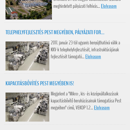
meghirdetett pályázati felhívás...
Elolvasom
TELEPHELYFEJLESZTÉS PEST MEGYÉBEN, PÁLYÁZATI FOR...
2017. január 23-tól ugyanis benyújthatóvá válik a
KKV-k telephelyfejlesztését, infrastruktúrájának
fejlesztését támogató...
Elolvasom
KAPACITÁSBŐVÍTÉS PEST MEGYÉBEN IS!
Megjelent a "Mikro-, kis- és középvállalkozások
kapacitásbővítő beruházásainak támogatása Pest
megyében" című, VEKOP 1.2...
Elolvasom