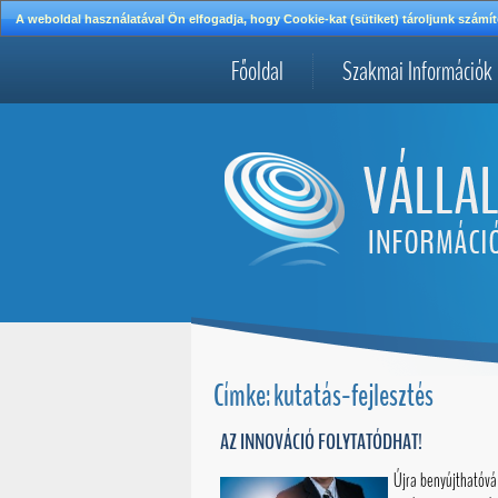
A weboldal használatával Ön elfogadja, hogy Cookie-kat (sütiket) tároljunk szá
Főoldal
Szakmai Információk
Címke: kutatás-fejlesztés
AZ INNOVÁCIÓ FOLYTATÓDHAT!
Újra benyújthatóvá 