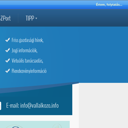
Értem, folytatás...
ZPort
TIPP
Friss gazdasági hírek,
Jogi információk,
Virtuális tanácsadás,
Rendezvényinformáció
E-mail: info@vallalkozo.info