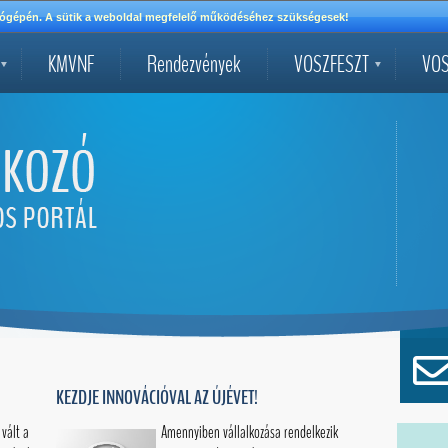
mítógépén. A sütik a weboldal megfelelő működéséhez szükségesek!
KMVNF
Rendezvények
VOSZFESZT
VOS
KEZDJE INNOVÁCIÓVAL AZ ÚJÉVET!
vált a
Amennyiben vállalkozása rendelkezik