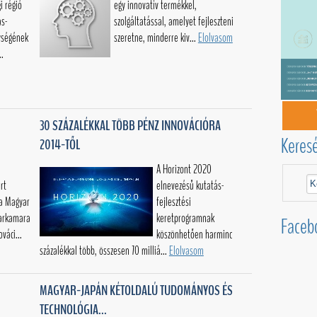
i régió
egy innovatív termékkel,
ás-
szolgáltatással, amelyet fejleszteni
nységének
szeretne, minderre kiv...
Elolvasom
..
30 SZÁZALÉKKAL TÖBB PÉNZ INNOVÁCIÓRA
Keres
2014-TŐL
A Horizont 2020
rt
elnevezésű kutatás-
 a Magyar
fejlesztési
parkamara
keretprogramnak
Faceb
váci...
köszönhetően harminc
százalékkal több, összesen 70 milliá...
Elolvasom
MAGYAR-JAPÁN KÉTOLDALÚ TUDOMÁNYOS ÉS
TECHNOLÓGIA...