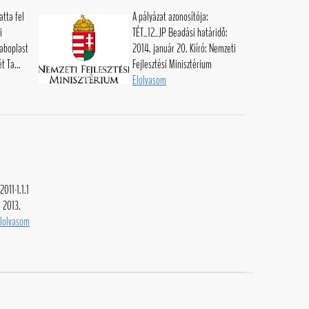
atta fel
A pályázat azonosítója:
i
TÉT_12_JP Beadási határidő:
raboplast
2014. január 20. Kiíró: Nemzeti
t Ta...
Fejlesztési Minisztérium
Elolvasom
011-1.1.1
: 2013.
lolvasom