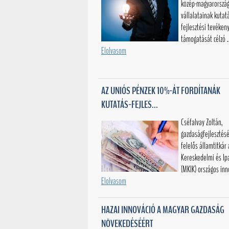
közép-magyarország
vállalatainak kutat
fejlesztési tevéke
támogatását célzó .
Elolvasom
AZ UNIÓS PÉNZEK 10%-ÁT FORDÍTANÁK
KUTATÁS-FEJLES...
Cséfalvay Zoltán,
gazdaságfejlesztésé
felelős államtitkár
Kereskedelmi és I
(MKIK) országos inno
Elolvasom
HAZAI INNOVÁCIÓ A MAGYAR GAZDASÁG
NÖVEKEDÉSÉÉRT