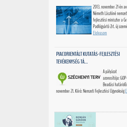
2013. november 21-én av
Németh Lászlóné nemzet
fejlesztési miniszter a G
Padlógyártó Zrt. új üzemé
Elolvasom
PIACORIENTÁLT KUTATÁS-FEJLESZTÉSI
TEVÉKENYSÉG TÁ...
A pályázat
azonosítója: GOP-2
Beadási határidő
november 21. Kiíró: Nemzeti Fejlesztési Ügynökség
E