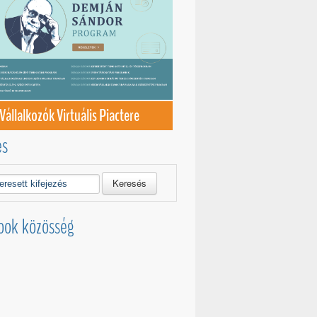
Vállalkozók Virtuális Piactere
és
Keresés
ook közösség