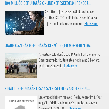
100 MILLIÓS BERUHÁZÁS ONLINE KERESKEDELMI RENDSZ...
A szoftverfejlesztéssel foglalkozó Pannon
Szoftver Kft. 110 millió forintos beruházással
fejleszt online kereskedelmi re...
Elolvasom
ÚJABB OSZTRÁK BERUHÁZÁS KÉSZÜL FEJÉR MEGYÉBEN DA...
Az osztrák tulajdonú BLECHA GmbH. a Fejér megyei
Daruszentmiklós külterületén, több mint 2 hektáros
ipari területen épít...
Elolvasom
KIEMELT BERUHÁZÁS LESZ A SZÉKESFEHÉRVÁRI ELKERÜL...
Legkevesebb három megyét - Fejér, Veszprém és Vas
megyét - érinti az a beruházás, amelyet a Magyar
Kormány 1320/212. (VI...
Elolvasom