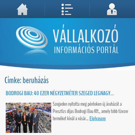
A weboldal használatával Ön elfogadja, hogy Cookie-kat (sütiket) tároljunk számítógépén. A sütik a weboldal megfelelő működéséhez
Megértettem, folytatás...
szükségesek!
Címke: beruházás
BODROGI BAU: 40 EZER NÉGYZETMÉTER SZEGED LEGNAGY...
Szegeden nyitotta meg pénteken új áruházát a
Presztízs díjas Bodrogi Bau Kft., amely több tízezer
terméket kínál a vásár...
Elolvasom