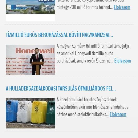
mintegy 200 millió forintos technol...
Elolvasom
TÍZMILLIÓ EURÓS BERUHÁZÁSSAL BŐVÍTI NAGYKANIZSAI...
A magyar Kormány 761 millió forinttal támogatja
az amerikai Honeywell tízmillió eurós
beruházását, amely révén 5 ezer né...
Elolvasom
A HULLADÉKGAZDÁLKODÁSI TÁRSULÁS ÖTMILLIÁRDOS FEJ...
A közel ötmilliárd forintos fejlesztésnek
köszönhetően akár már idén ősszel elindulhat a
házhoz menő szelektív hulladéks...
Elolvasom