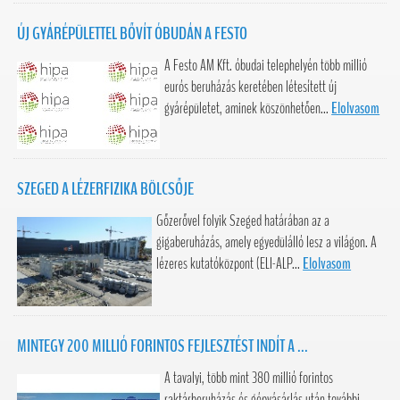
ÚJ GYÁRÉPÜLETTEL BŐVÍT ÓBUDÁN A FESTO
A Festo AM Kft. óbudai telephelyén több millió
eurós beruházás keretében létesített új
gyárépületet, aminek köszönhetően...
Elolvasom
SZEGED A LÉZERFIZIKA BÖLCSŐJE
Gőzerővel folyik Szeged határában az a
gigaberuházás, amely egyedülálló lesz a világon. A
lézeres kutatóközpont (ELI-ALP...
Elolvasom
MINTEGY 200 MILLIÓ FORINTOS FEJLESZTÉST INDÍT A ...
A tavalyi, több mint 380 millió forintos
raktárberuházás és gépvásárlás után további