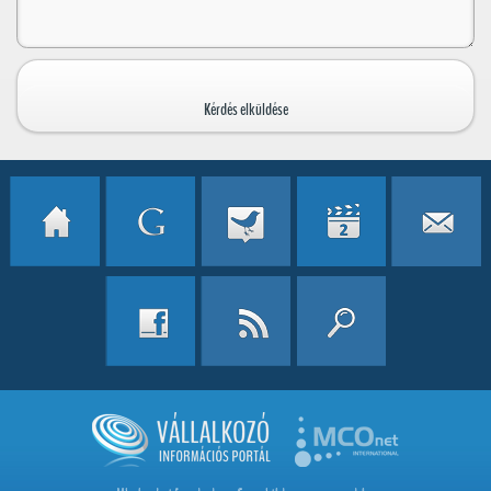
A *-al jelölt mezők kitöltése kötelező!
Kérdés elküldése