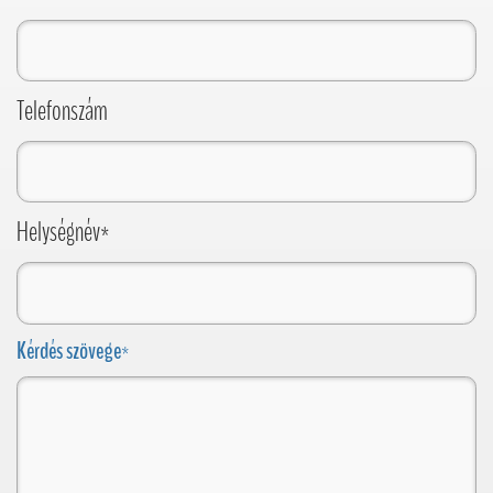
Telefonszám
Helységnév*
Kérdés szövege*