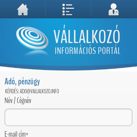
A weboldal használatával Ön elfogadja, hogy Cookie-kat (sütiket) tároljunk számítógépén. A sütik a weboldal megfelelő működéséhez
Megértettem, folytatás...
szükségesek!
Adó, pénzügy
KÉRDÉS: ADO@VALLALKOZO.INFO
Név / Cégnév
E-mail cím*