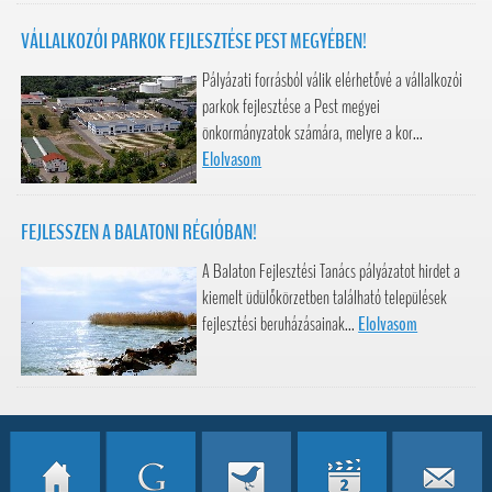
VÁLLALKOZÓI PARKOK FEJLESZTÉSE PEST MEGYÉBEN!
Pályázati forrásból válik elérhetővé a vállalkozói
parkok fejlesztése a Pest megyei
önkormányzatok számára, melyre a kor...
Elolvasom
FEJLESSZEN A BALATONI RÉGIÓBAN!
A Balaton Fejlesztési Tanács pályázatot hirdet a
kiemelt üdülőkörzetben található települések
fejlesztési beruházásainak...
Elolvasom