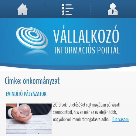
A weboldal használatával Ön elfogadja, hogy Cookie-kat (sütiket) tároljunk számítógépén. A sütik a weboldal megfelelő működéséhez
Megértettem, folytatás...
szükségesek!
Címke: önkormányzat
ÉVINDÍTÓ PÁLYÁZATOK
2019 sok lehetőséget rejt magában pályázati
szempontból, hiszen már az év elején több,
nagyobb volumenű támogatásra adha...
Elolvasom