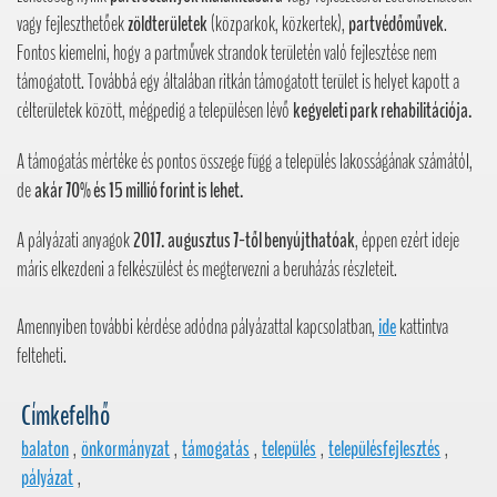
vagy fejleszthetőek
zöldterületek
(közparkok, közkertek),
partvédőművek
.
Fontos kiemelni, hogy a partművek strandok területén való fejlesztése nem
támogatott. Továbbá egy általában ritkán támogatott terület is helyet kapott a
célterületek között, mégpedig a településen lévő
kegyeleti park rehabilitációja.
A támogatás mértéke és pontos összege függ a település lakosságának számától,
de
akár 70% és 15 millió forint is lehet.
A pályázati anyagok
2017. augusztus 7-től benyújthatóak
, éppen ezért ideje
máris elkezdeni a felkészülést és megtervezni a beruházás részleteit.
Amennyiben további kérdése adódna pályázattal kapcsolatban,
ide
kattintva
felteheti.
Címkefelhő
balaton
,
önkormányzat
,
támogatás
,
település
,
településfejlesztés
,
pályázat
,