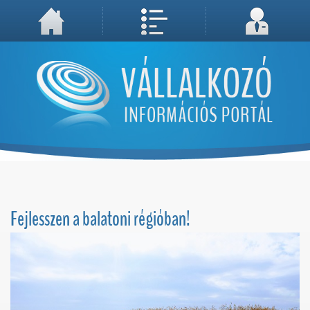
A weboldal használatával Ön elfogadja, hogy Cookie-kat (sütiket) tároljunk számítógépén. A sütik a weboldal megfelelő működéséhez
Megértettem, folytatás...
szükségesek!
Fejlesszen a balatoni régióban!