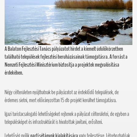
A Balaton Fejlesztési Tanács pályázatot hirdet a kiemelt üdülőkörzetben
található települések fejlesztési beruházásainak támogatásra. A forrást a
Nemzeti Fejlesztési Minisztérium biztosítja a projektek megvalósítása
érdekében.
Négy célterületen nyújthatnak be pályázatot az érdeklődő települések, de
érdemes sietni, mert előirányzottan 15 db projekt kerülhet támogatásra.
Igazi turistacsalogató lehetőségeket rejtenek a pályázat célterületei, de egyben a
településképet és infrastruktúrát is hivatottak javítani, erősíteni.
Lehetőség nyílik
parti sétányok kialakítására
vagy fejlesztésre. Létrehozhatóak