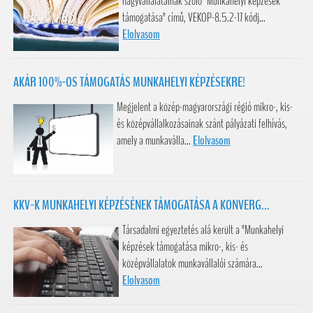
nagyvállalatainak szóló "Munkahelyi képzések
támogatása" című, VEKOP-8.5.2-17 kódj...
Elolvasom
AKÁR 100%-OS TÁMOGATÁS MUNKAHELYI KÉPZÉSEKRE!
Megjelent a közép-magyarországi régió mikro-, kis-
és középvállalkozásainak szánt pályázati felhívás,
amely a munkaválla...
Elolvasom
KKV-K MUNKAHELYI KÉPZÉSÉNEK TÁMOGATÁSA A KONVERG...
Társadalmi egyeztetés alá került a "Munkahelyi
képzések támogatása mikro-, kis- és
középvállalatok munkavállalói számára...
Elolvasom