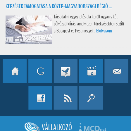
KÉPZÉSEK TÁMOGATÁSA A KÖZÉP-MAGYARORSZÁGI RÉGIÓ ...
Társadalmi egyeztetés alá került ugyanis két
pályázati kiírás, amely ezen törekvésekben segíti
a Budapest és Pest megyei...
Elolvasom