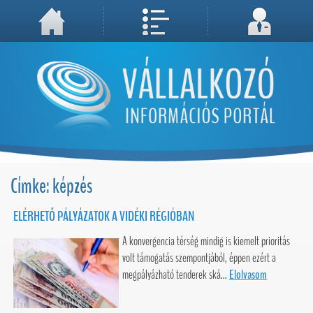
A weboldal használatával Ön elfogadja, hogy Cookie-kat (sütiket) tároljunk számítógépén. A sütik a weboldal megfelelő működéséhez
Megértettem, folytatás...
szükségesek!
Címke: képzés
ELÉRHETŐ PÁLYÁZATOK A VIDÉKI RÉGIÓBAN
A konvergencia térség mindig is kiemelt prioritás
volt támogatás szempontjából, éppen ezért a
megpályázható tenderek ská...
Elolvasom