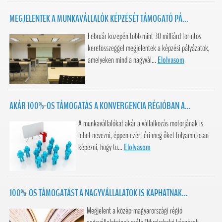
MEGJELENTEK A MUNKAVÁLLALÓK KÉPZÉSÉT TÁMOGATÓ PÁ...
Február közepén több mint 30 milliárd forintos
keretösszeggel megjelentek a képzési pályázatok,
amelyeken mind a nagyvál...
Elolvasom
AKÁR 100%-OS TÁMOGATÁS A KONVERGENCIA RÉGIÓBAN A...
A munkavállalókat akár a vállalkozás motorjának is
lehet nevezni, éppen ezért éri meg őket folyamatosan
képezni, hogy tu...
Elolvasom
100%-OS TÁMOGATÁST A NAGYVÁLLALATOK IS KAPHATNAK...
Megjelent a közép-magyarországi régió