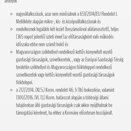
amelyek
nagyvállalkozások, azaz nem minősülnek a 651/2014/EU Rendelet I.
Melléklete alapján mikro-, kis- és középvállalkozásnak és
rendelkeznek legalább két lezárt (beszámolóval alátámasztott), teljes
(365 napot jelentő) üzleti évvel (az előtársaságként való működés
időszaka ebbe nem számít bele) és
Magyarországon székhellyel rendelkező kettős könyvvitelt vezető
gazdasági társaságok, szövetkezetek, , vagy az Európai Gazdasági Térség
területén székhellyel és Magyarországon fiókteleppel rendelkező
szövetkezetek vagy kettős könyvvitelt vezető gazdasági társaságok
fióktelepei.
a 272/2014. (XI.5.) Korm. rendelet 46. § (1b) bekezdése, valamint
1300/2016. (VI. 13.) Korm. határozat alapján a többségi állami
tulajdonban álló gazdasági társaságok csak akkor nyújthatnak be
támogatási kérelmet, ha ehhez a Kormány előzetesen hozzájárult.