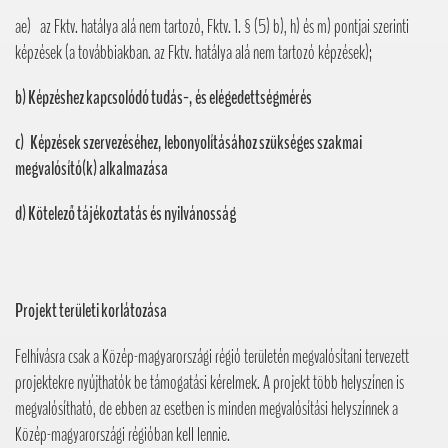
ae) az Fktv. hatálya alá nem tartozó, Fktv. 1. § (5) b), h) és m) pontjai szerinti
képzések (a továbbiakban. az Fktv. hatálya alá nem tartozó képzések);
b) Képzéshez kapcsolódó tudás-, és elégedettségmérés
c) Képzések szervezéséhez, lebonyolításához szükséges szakmai
megvalósító(k) alkalmazása
d) Kötelező tájékoztatás és nyilvánosság
Projekt területi korlátozása
Felhívásra csak a Közép-magyarországi régió területén megvalósítani tervezett
projektekre nyújthatók be támogatási kérelmek. A projekt több helyszínen is
megvalósítható, de ebben az esetben is minden megvalósítási helyszínnek a
Közép-magyarországi régióban kell lennie.