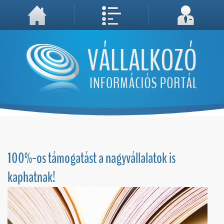
A weboldal használatával Ön elfogadja, hogy Cookie-kat (sütiket) tároljunk számítógépén. A sütik a weboldal megfelelő működéséhez
Megértettem, folytatás...
szükségesek!
100%-os támogatást a nagyvállalatok is
kaphatnak!