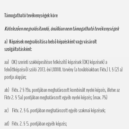
Támogatható tevékenységek köre
Kötelezően megvalósítandó, önállóan nem támogatható tevékenységek
a) Képzések megvalósítása belső képzésként vagy vásárolt
szolgáltatásként:
aa) OKJ szerinti szakképesítésre felkészítő képzések (OKJ képzések) a
felnőttképzésről szóló 2013. évi LXXVII. törvény (a továbbiakban: Fktv.) 1. § (2) a)
pontja alapján;
ab) Fktv. 2 § 19a. pontjában meghatározott kombinált nyelvi képzés, illetve az
Fktv 2. § 5a) pontjában meghatározott egyéb nyelvi képzés; (max. 7%)
ac) Fktv. 2. § 6. pontjában meghatározott egyéb szakmai képzések;
ad) Fktv. 2. § 5. pontjában egyéb képzés;