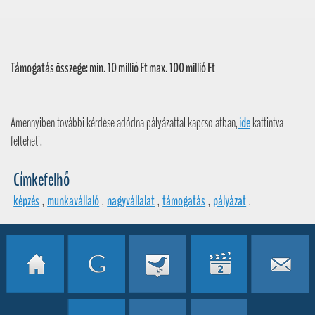
Támogatás összege
: min. 10 millió Ft max. 100 millió Ft
Amennyiben további kérdése adódna pályázattal kapcsolatban,
ide
kattintva
felteheti.
Címkefelhő
képzés
,
munkavállaló
,
nagyvállalat
,
támogatás
,
pályázat
,