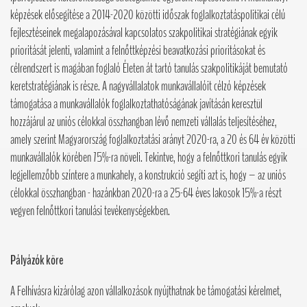
képzések elősegítése a 2014-2020 közötti időszak foglalkoztatáspolitikai célú
fejlesztéseinek megalapozásával kapcsolatos szakpolitikai stratégiának egyik
prioritását jelenti, valamint a felnőttképzési beavatkozási prioritásokat és
célrendszert is magában foglaló Életen át tartó tanulás szakpolitikáját bemutató
keretstratégiának is része. A nagyvállalatok munkavállalóit célzó képzések
támogatása a munkavállalók foglalkoztathatóságának javításán keresztül
hozzájárul az uniós célokkal összhangban lévő nemzeti vállalás teljesítéséhez,
amely szerint Magyarország foglalkoztatási arányt 2020-ra, a 20 és 64 év közötti
munkavállalók körében 75%-ra növeli. Tekintve, hogy a felnőttkori tanulás egyik
legjellemzőbb színtere a munkahely, a konstrukció segíti azt is, hogy – az uniós
célokkal összhangban - hazánkban 2020-ra a 25-64 éves lakosok 15%-a részt
vegyen felnőttkori tanulási tevékenységekben.
Pályázók köre
A Felhívásra kizárólag azon vállalkozások nyújthatnak be támogatási kérelmet,