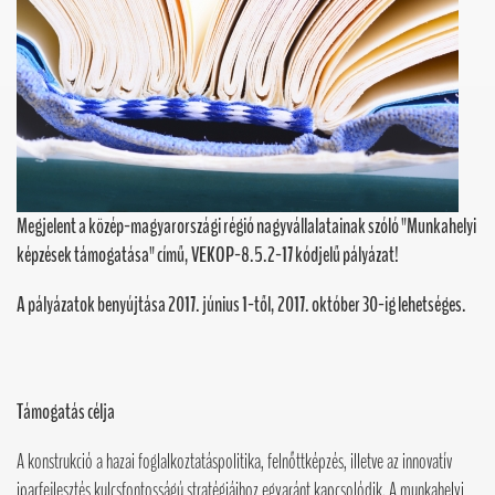
Megjelent a közép-magyarországi régió nagyvállalatainak szóló "Munkahelyi
képzések támogatása" című, VEKOP-8.5.2-17 kódjelű pályázat!
A pályázatok benyújtása 2017. június 1-től, 2017. október 30-ig lehetséges.
Támogatás célja
A konstrukció a hazai foglalkoztatáspolitika, felnőttképzés, illetve az innovatív
iparfejlesztés kulcsfontosságú stratégiáihoz egyaránt kapcsolódik. A munkahelyi