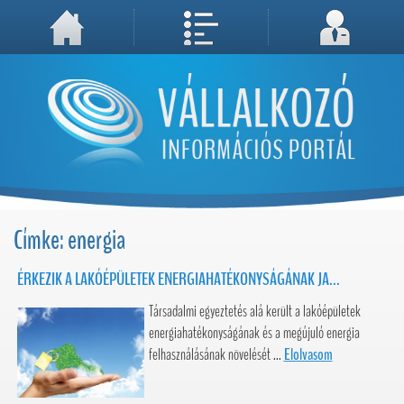
A weboldal használatával Ön elfogadja, hogy Cookie-kat (sütiket) tároljunk számítógépén. A sütik a weboldal megfelelő működéséhez
Megértettem, folytatás...
szükségesek!
Címke: energia
ÉRKEZIK A LAKÓÉPÜLETEK ENERGIAHATÉKONYSÁGÁNAK JA...
Társadalmi egyeztetés alá került a lakóépületek
energiahatékonyságának és a megújuló energia
felhasználásának növelését ...
Elolvasom