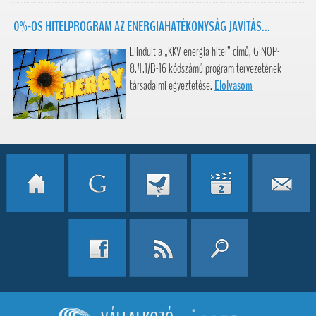
0%-OS HITELPROGRAM AZ ENERGIAHATÉKONYSÁG JAVÍTÁS...
Elindult a „KKV energia hitel” című, GINOP-
8.4.1/B-16 kódszámú program tervezetének
társadalmi egyeztetése.
Elolvasom