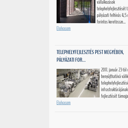
vállalkozások
telephelyfejlesztését
pályázati felhívás 4,5 
forintos keretössze...
Elolvasom
TELEPHELYFEJLESZTÉS PEST MEGYÉBEN,
PÁLYÁZATI FOR...
2017. január 23-tól
benyújthatóvá válik
telephelyfejlesztés
infrastruktúrájának
fejlesztését támoga
Elolvasom