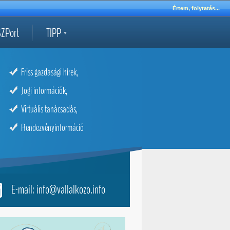
Értem, folytatás...
ZPort
TIPP
Friss gazdasági hírek,
Jogi információk,
Virtuális tanácsadás,
Rendezvényinformáció
E-mail: info@vallalkozo.info