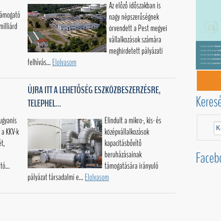
Az előző időszakban is
 támogató
nagy népszerűségnek
milliárd
örvendett a Pest megyei
vállalkozások számára
meghirdetett pályázati
felhívás...
Elolvasom
ÚJRA ITT A LEHETŐSÉG ESZKÖZBESZERZÉSRE,
Keres
TELEPHEL...
 ugyanis
Elindult a mikro-, kis- és
 a KKV-k
középvállalkozások
ét,
kapacitásbővítő
Faceb
beruházásainak
tó...
támogatására irányuló
pályázat társadalmi e...
Elolvasom