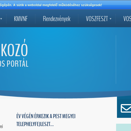
mítógépén. A sütik a weboldal megfelelő működéséhez szükségesek!
KMVNF
Rendezvények
VOSZFESZT
VOS
ÉV VÉGÉN ÉRKEZIK A PEST MEGYEI
TELEPHELYFEJLESZT...
ei