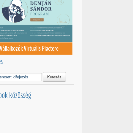
Vállalkozók Virtuális Piactere
és
Keresés
ook közösség