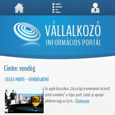
A weboldal használatával Ön elfogadja, hogy Cookie-kat (sütiket) tároljunk számítógépén. A sütik a weboldal megfelelő működéséhez
Megértettem, folytatás...
szükségesek!
Címke: vendég
CÉGES PARTI – VENDÉGKÉNT
Az egyik klasszikus „társasági eseménynek álcázott
üzleti esemény” a céges parti. Lehet az apropó
jubileum vagy az új év...
Elolvasom