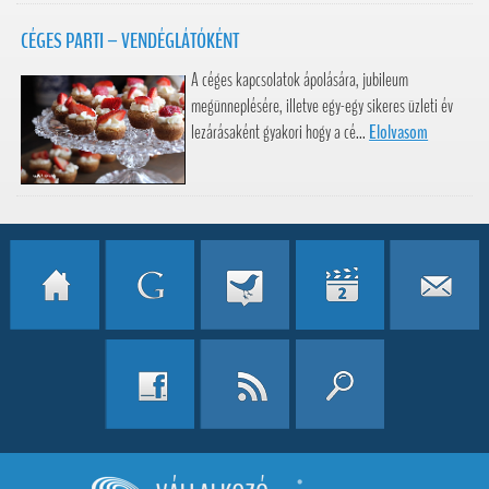
CÉGES PARTI – VENDÉGLÁTÓKÉNT
A céges kapcsolatok ápolására, jubileum
megünneplésére, illetve egy-egy sikeres üzleti év
lezárásaként gyakori hogy a cé...
Elolvasom