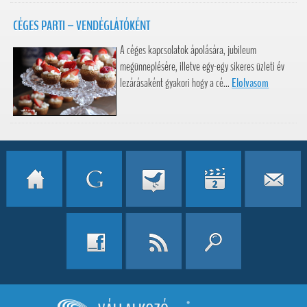
CÉGES PARTI – VENDÉGLÁTÓKÉNT
A céges kapcsolatok ápolására, jubileum
megünneplésére, illetve egy-egy sikeres üzleti év
lezárásaként gyakori hogy a cé...
Elolvasom