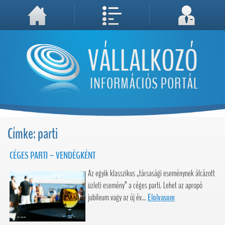
A weboldal használatával Ön elfogadja, hogy Cookie-kat (sütiket) tároljunk számítógépén. A sütik a weboldal megfelelő működéséhez
Megértettem, folytatás...
szükségesek!
Címke: parti
CÉGES PARTI – VENDÉGKÉNT
Az egyik klasszikus „társasági eseménynek álcázott
üzleti esemény” a céges parti. Lehet az apropó
jubileum vagy az új év...
Elolvasom