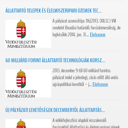
ÁLLATTARTÓ TELEPEK ÉS ÉLELMISZERIPARI ÜZEMEK TEC...
A pályázat azonosítója: 116/2013. (XII.12.) VM
rendelet Beadási határidő: forráskimerülésig, de
legkésőbb 2014. jan. 31....
Elolvasom
60 MILLIÁRD FORINT ÁLLATTARTÓ TECHNOLÓGIÁK KORSZ...
2013. december 9-től 60 milliárd forintos
pályázat indul a jelenlegi, zárás előtt álló uniós
agrárpolitikai keretből – j...
Elolvasom
ÚJ PÁLYÁZATI LEHETŐSÉGEK DECEMBERTŐL ÁLLATTARTÁS...
A vidékfejlesztési alapból visszakerülő
forrásokból állattartási és élelmiszeripari gépek