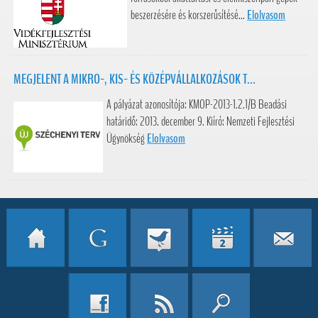
beszerzésére és korszerűsítésé...
Elolvasom
MEGJELENT A MIKRO-, KIS- ÉS KÖZÉPVÁLLALKOZÁSOK T...
A pályázat azonosítója: KMOP-2013-1.2.1/B Beadási
határidő: 2013. december 9. Kiíró: Nemzeti Fejlesztési
Ügynökség
Elolvasom