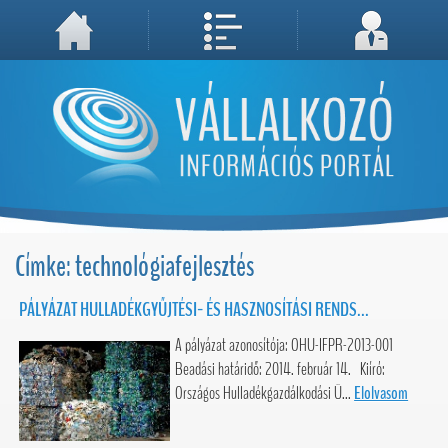
A weboldal használatával Ön elfogadja, hogy Cookie-kat (sütiket) tároljunk számítógépén. A sütik a weboldal megfelelő működéséhez
Megértettem, folytatás...
szükségesek!
Címke: technológiafejlesztés
PÁLYÁZAT HULLADÉKGYŰJTÉSI- ÉS HASZNOSÍTÁSI RENDS...
A pályázat azonosítója: OHU-IFPR-2013-001
Beadási határidő: 2014. február 14. Kiíró:
Országos Hulladékgazdálkodási Ü...
Elolvasom