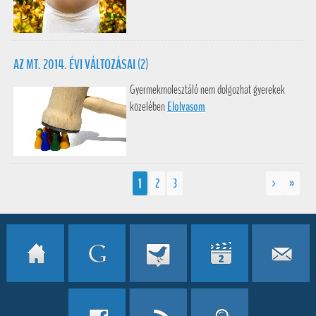
AZ MT. 2014. ÉVI VÁLTOZÁSAI (2)
Gyermekmolesztáló nem dolgozhat gyerekek
közelében
Elolvasom
1
2
3
>
»