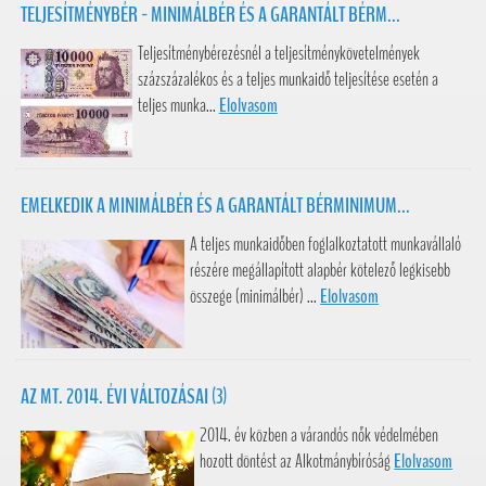
TELJESÍTMÉNYBÉR - MINIMÁLBÉR ÉS A GARANTÁLT BÉRM...
Teljesítménybérezésnél a teljesítménykövetelmények
százszázalékos és a teljes munkaidő teljesítése esetén a
teljes munka...
Elolvasom
EMELKEDIK A MINIMÁLBÉR ÉS A GARANTÁLT BÉRMINIMUM...
A teljes munkaidőben foglalkoztatott munkavállaló
részére megállapított alapbér kötelező legkisebb
összege (minimálbér) ...
Elolvasom
AZ MT. 2014. ÉVI VÁLTOZÁSAI (3)
2014. év közben a várandós nők védelmében
hozott döntést az Alkotmánybíróság
Elolvasom