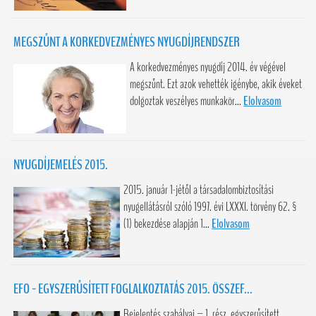
MEGSZŰNT A KORKEDVEZMÉNYES NYUGDÍJRENDSZER
A korkedvezményes nyugdíj 2014. év végével
megszűnt. Ezt azok vehették igénybe, akik éveket
dolgoztak veszélyes munkakör...
Elolvasom
NYUGDÍJEMELÉS 2015.
2015. január 1-jétől a társadalombiztosítási
nyugellátásról szóló 1997. évi LXXXI. törvény 62. §
(1) bekezdése alapján 1...
Elolvasom
EFO - EGYSZERŰSÍTETT FOGLALKOZTATÁS 2015. ÖSSZEF...
Bejelentés szabályai – 1. rész, egyszerűsített