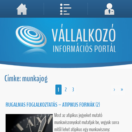
A weboldal használatával Ön elfogadja, hogy Cookie-kat (sütiket) tároljunk számítógépén. A sütik a weboldal megfelelő működéséhez
Megértettem, folytatás...
szükségesek!
Címke: munkajog
1
2
3
>
»
RUGALMAS FOGLALKOZTATÁS – ATIPIKUS FORMÁK (2)
Most az atipikus jegyeket mutató
munkaviszonyokat mutatjuk be, vegyük sorra
mitől lehet atipikus egy munkaviszony: