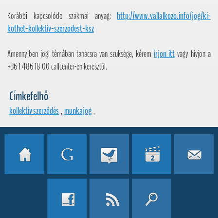
Korábbi kapcsolódó szakmai anyag:
http://www.vallalkozo.info/jog/ki-
kothet-kollektiv-szerzodest-ksz
Amennyiben jogi témában tanácsra van szüksége, kérem
írjon itt
vagy hívjon a
+36 1 486 18 00 callcenter-en keresztül.
Címkefelhő
kollektív szerződés
,
munkajog
,