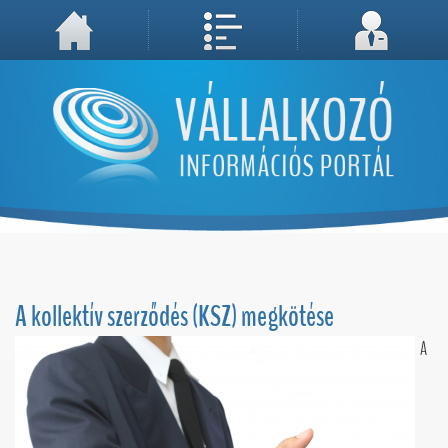
A weboldal használatával Ön elfogadja, hogy Cookie-kat (sütiket) tároljunk számítógépén. A sütik a weboldal megfelelő működéséhez
Megértettem, folytatás...
szükségesek!
A kollektív szerződés (KSZ) megkötése
A