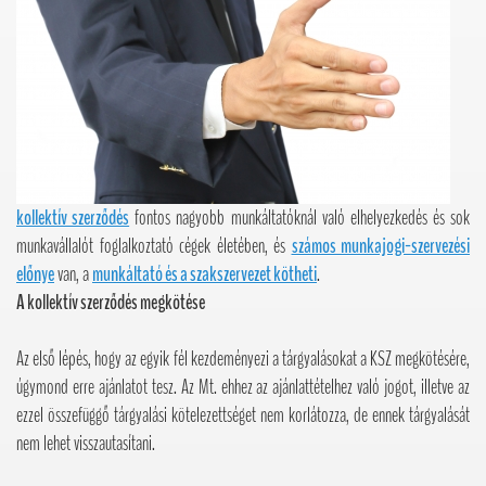
kollektív szerződés
fontos nagyobb munkáltatóknál való elhelyezkedés és sok
munkavállalót foglalkoztató cégek életében, és
számos munkajogi-szervezési
előnye
van, a
munkáltató és a szakszervezet kötheti
.
A kollektív szerződés megkötése
Az első lépés, hogy az egyik fél kezdeményezi a tárgyalásokat a KSZ megkötésére,
úgymond erre ajánlatot tesz. Az Mt. ehhez az ajánlattételhez való jogot, illetve az
ezzel összefüggő tárgyalási kötelezettséget nem korlátozza, de ennek tárgyalását
nem lehet visszautasítani.