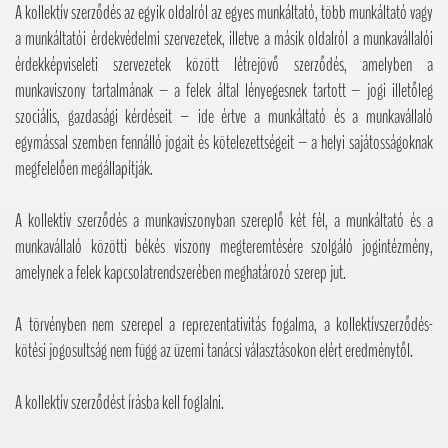
A kollektív szerződés az egyik oldalról az egyes munkáltató, több munkáltató vagy
a munkáltatói érdekvédelmi szervezetek, illetve a másik oldalról a munkavállalói
érdekképviseleti szervezetek között létrejövő szerződés, amelyben a
munkaviszony tartalmának – a felek által lényegesnek tartott – jogi illetőleg
szociális, gazdasági kérdéseit – ide értve a munkáltató és a munkavállaló
egymással szemben fennálló jogait és kötelezettségeit – a helyi sajátosságoknak
megfelelően megállapítják.
A kollektív szerződés a munkaviszonyban szereplő két fél, a munkáltató és a
munkavállaló közötti békés viszony megteremtésére szolgáló jogintézmény,
amelynek a felek kapcsolatrendszerében meghatározó szerep jut.
A törvényben nem szerepel a reprezentativitás fogalma, a kollektívszerződés-
kötési jogosultság nem függ az üzemi tanácsi választásokon elért eredménytől.
A kollektív szerződést írásba kell foglalni.