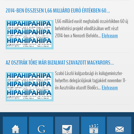
2014-BEN ÖSSZESEN 1,66 MILLIÁRD EURÓ ÉRTÉKBEN 60...
1,66 milliárd eurót meghaladó összértékben 60 új
befektetési projekt elindításában vett részt
2014-ben a Nemzeti Befekte...
Elolvasom
AZ OSZTRÁK TŐKE MÁR BIZALMAT SZAVAZOTT MAGYARORS...
Szabó László külgazdasági és külügyminiszter-
helyettes delegációjának tagjaként november 11-
én Ausztriába utazott Bödőcs...
Elolvasom