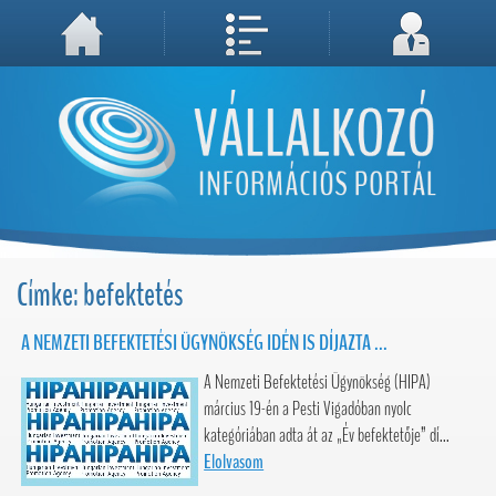
A weboldal használatával Ön elfogadja, hogy Cookie-kat (sütiket) tároljunk számítógépén. A sütik a weboldal megfelelő működéséhez
Megértettem, folytatás...
szükségesek!
Címke: befektetés
A NEMZETI BEFEKTETÉSI ÜGYNÖKSÉG IDÉN IS DÍJAZTA ...
A Nemzeti Befektetési Ügynökség (HIPA)
március 19-én a Pesti Vigadóban nyolc
kategóriában adta át az „Év befektetője” dí...
Elolvasom