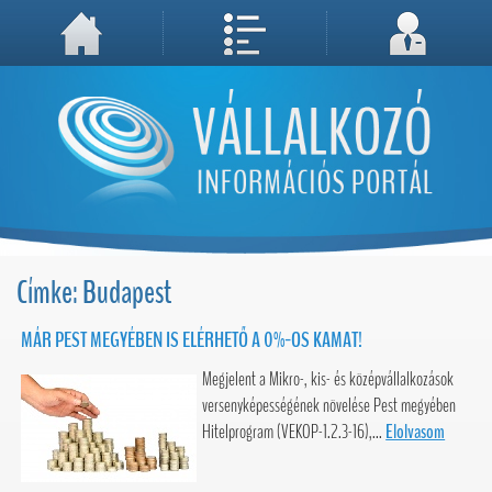
A weboldal használatával Ön elfogadja, hogy Cookie-kat (sütiket) tároljunk számítógépén. A sütik a weboldal megfelelő működéséhez
Megértettem, folytatás...
szükségesek!
Címke: Budapest
MÁR PEST MEGYÉBEN IS ELÉRHETŐ A 0%-OS KAMAT!
Megjelent a Mikro-, kis- és középvállalkozások
versenyképességének növelése Pest megyében
Hitelprogram (VEKOP-1.2.3-16),...
Elolvasom