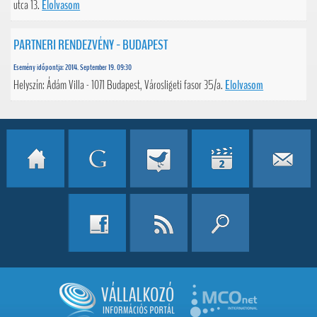
utca 13.
Elolvasom
PARTNERI RENDEZVÉNY - BUDAPEST
Esemény időpontja: 2014. September 19. 09:30
Helyszín: Ádám Villa - 1071 Budapest, Városligeti fasor 35/a.
Elolvasom