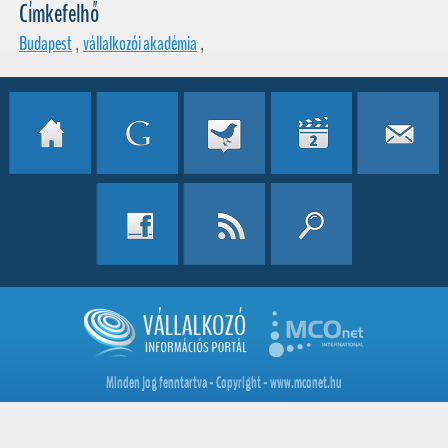
Címkefelhő
Budapest
,
vállalkozói akadémia
,
Minden jog fenntartva - Copyright - www.mconet.hu