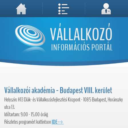
A weboldal használatával Ön elfogadja, hogy Cookie-kat (sütiket) tároljunk számítógépén. A sütik a weboldal megfelelő működéséhez
Megértettem, folytatás...
szükségesek!
Vállalkozói akadémia - Budapest VIII. kerület
Helyszín: H13 Diák- és Vállalkozásfejlesztési Központ - 1085 Budapest, Horánszky
utca 13.
Időtartam: 9.00 - 15.00 óráig
Részletes programért kattintson
IDE-->