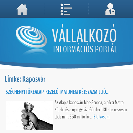
A weboldal használatával Ön elfogadja, hogy Cookie-kat (sütiket) tároljunk számítógépén. A sütik a weboldal megfelelő működéséhez
Megértettem, folytatás...
szükségesek!
Címke: Kaposvár
SZÉCHENYI TŐKEALAP-KEZELŐ: MAJDNEM KÉTSZÁZMILLIÓ...
Az Alap a kaposvári Med-Scopba, a pécsi Matro
Kft.-be és a nyíregyházi Gémtech Kft.-be összesen
több mint 250 millió for...
Elolvasom