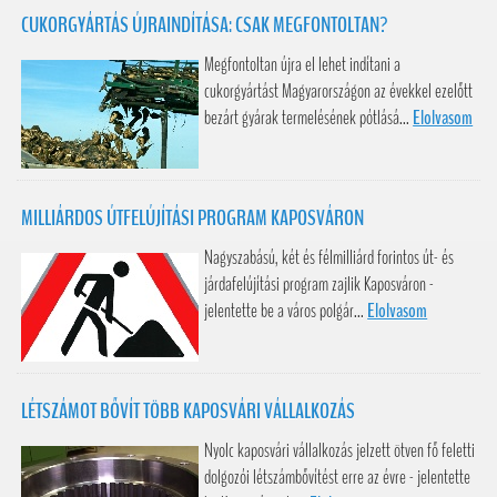
CUKORGYÁRTÁS ÚJRAINDÍTÁSA: CSAK MEGFONTOLTAN?
Megfontoltan újra el lehet indítani a
cukorgyártást Magyarországon az évekkel ezelőtt
bezárt gyárak termelésének pótlásá...
Elolvasom
MILLIÁRDOS ÚTFELÚJÍTÁSI PROGRAM KAPOSVÁRON
Nagyszabású, két és félmilliárd forintos út- és
járdafelújítási program zajlik Kaposváron -
jelentette be a város polgár...
Elolvasom
LÉTSZÁMOT BŐVÍT TÖBB KAPOSVÁRI VÁLLALKOZÁS
Nyolc kaposvári vállalkozás jelzett ötven fő feletti
dolgozói létszámbővítést erre az évre - jelentette