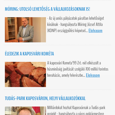
MÓRING: UTOLSÓ LEHETŐSÉG A VÁLLALKOZÁSOKNAK IS!
- Az új uniós pályázatok páratlan lehetőséget
kínálnak - hangsúlyozta Móring József Attila
(KDNP) országgyűlési képvisel...
Elolvasom
ÉLEDEZIK A KAPOSVÁRI KOMÉTA
A kaposvári Kometa'99 Zrt.-nél elkészült a
húsminőség javítását szolgáló 700 millió forintos
beruházás, amely felerészbe...
Elolvasom
TUDÁS-PARK KAPOSVÁRON, HELYI VÁLLALKOZÓKKAL
Milliárdokat hozhat Kaposvárnak a Tudás-park
projekt - hangsúlyozta a város polgármestere