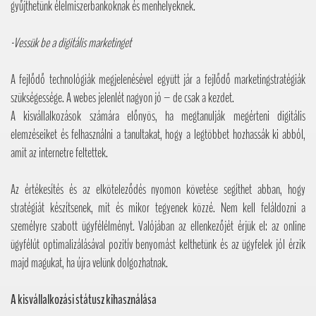
gyűjthetünk élelmiszerbankoknak és menhelyeknek.
-Vessük be a digitális marketinget
A fejlődő technológiák megjelenésével együtt jár a fejlődő marketingstratégiák
szükségessége. A webes jelenlét nagyon jó – de csak a kezdet.
A kisvállalkozások számára előnyös, ha megtanulják megérteni digitális
elemzéseiket és felhasználni a tanultakat, hogy a legtöbbet hozhassák ki abból,
amit az internetre feltettek.
Az értékesítés és az elköteleződés nyomon követése segíthet abban, hogy
stratégiát készítsenek, mit és mikor tegyenek közzé. Nem kell feláldozni a
személyre szabott ügyfélélményt. Valójában az ellenkezőjét érjük el: az online
ügyfélút optimalizálásával pozitív benyomást kelthetünk és az ügyfelek jól érzik
majd magukat, ha újra velünk dolgozhatnak.
A kisvállalkozási státusz kihasználása