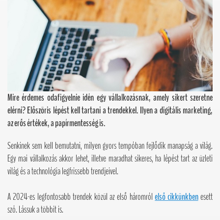
Mire érdemes odafigyelnie idén egy vállalkozásnak, amely sikert szeretne
elérni? Előszöris lépést kell tartani a trendekkel. Ilyen a digitális marketing,
az erős értékek, a papírmentesség is.
Senkinek sem kell bemutatni, milyen gyors tempóban fejlődik manapság a világ.
Egy mai vállalkozás akkor lehet, illetve maradhat sikeres, ha lépést tart az üzleti
világ és a technológia legfrissebb trendjeivel.
A 2024-es legfontosabb trendek közül az első háromról
első cikkünkben
esett
szó. Lássuk a többit is.