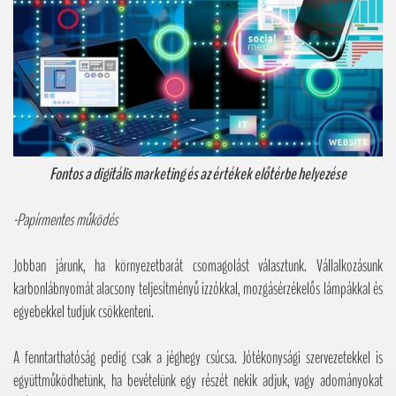
Fontos a digitális marketing és az értékek előtérbe helyezése
-Papírmentes működés
Jobban járunk, ha környezetbarát csomagolást választunk. Vállalkozásunk
karbonlábnyomát alacsony teljesítményű izzókkal, mozgásérzékelős lámpákkal és
egyebekkel tudjuk csökkenteni.
A fenntarthatóság pedig csak a jéghegy csúcsa. Jótékonysági szervezetekkel is
együttműködhetünk, ha bevételünk egy részét nekik adjuk, vagy adományokat