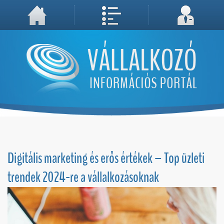
A weboldal használatával Ön elfogadja, hogy Cookie-kat (sütiket) tároljunk számítógépén. A sütik a weboldal megfelelő működéséhez
Megértettem, folytatás...
szükségesek!
Digitális marketing és erős értékek – Top üzleti
trendek 2024-re a vállalkozásoknak