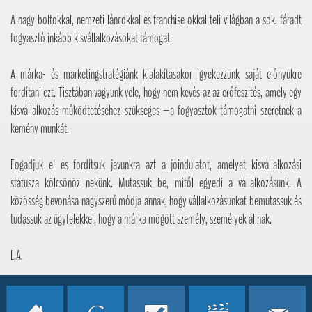
A nagy boltokkal, nemzeti láncokkal és franchise-okkal teli világban a sok, fáradt
fogyasztó inkább kisvállalkozásokat támogat.
A márka- és marketingstratégiánk kialakításakor igyekezzünk saját előnyükre
fordítani ezt. Tisztában vagyunk vele, hogy nem kevés az az erőfeszítés, amely egy
kisvállalkozás működtetéséhez szükséges –a fogyasztók támogatni szeretnék a
kemény munkát.
Fogadjuk el és fordítsuk javunkra azt a jóindulatot, amelyet kisvállalkozási
státusza kölcsönöz nekünk. Mutassuk be, mitől egyedi a vállalkozásunk. A
közösség bevonása nagyszerű módja annak, hogy vállalkozásunkat bemutassuk és
tudassuk az ügyfelekkel, hogy a márka mögött személy, személyek állnak.
L.A.