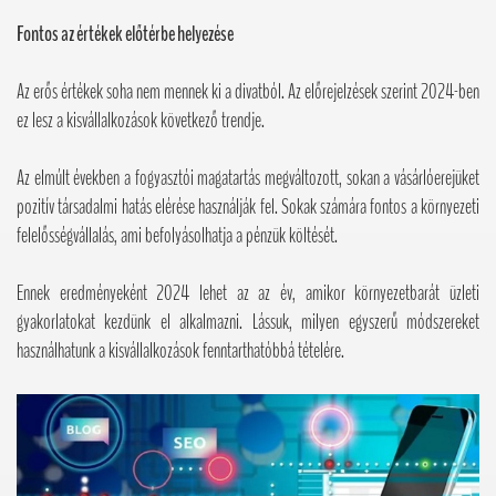
Fontos az értékek előtérbe helyezése
Az erős értékek soha nem mennek ki a divatból. Az előrejelzések szerint 2024-ben
ez lesz a kisvállalkozások következő trendje.
Az elmúlt években a fogyasztói magatartás megváltozott, sokan a vásárlóerejüket
pozitív társadalmi hatás elérése használják fel. Sokak számára fontos a környezeti
felelősségvállalás, ami befolyásolhatja a pénzük költését.
Ennek eredményeként 2024 lehet az az év, amikor környezetbarát üzleti
gyakorlatokat kezdünk el alkalmazni. Lássuk, milyen egyszerű módszereket
használhatunk a kisvállalkozások fenntarthatóbbá tételére.