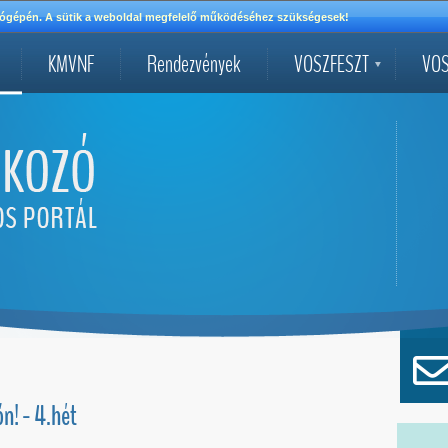
mítógépén. A sütik a weboldal megfelelő működéséhez szükségesek!
KMVNF
Rendezvények
VOSZFESZT
VOS
n! - 4.hét