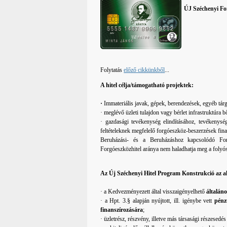
ÚJ Széchenyi For
Folytatás
előző cikkünkből
...
A hitel célja/támogatható projektek:
·
Immateriális javak, gépek, berendezések, egyéb tár
· meglévő üzleti tulajdon vagy bérlet infrastruktúra b
· gazdasági tevékenység elindításához, tevékenysé
feltételeknek megfelelő forgóeszköz-beszerzések fina
Beruházási- és a Beruházáshoz kapcsolódó Forg
Forgóeszközhitel aránya nem haladhatja meg a folyósí
Az Új Széchenyi Hitel Program Konstrukció az a
· a Kedvezményezett által visszaigényelhető
általán
· a Hpt. 3.§ alapján nyújtott, ill. igénybe vett
pénz
finanszírozására
;
· üzletrész, részvény, illetve más társasági részesedés 