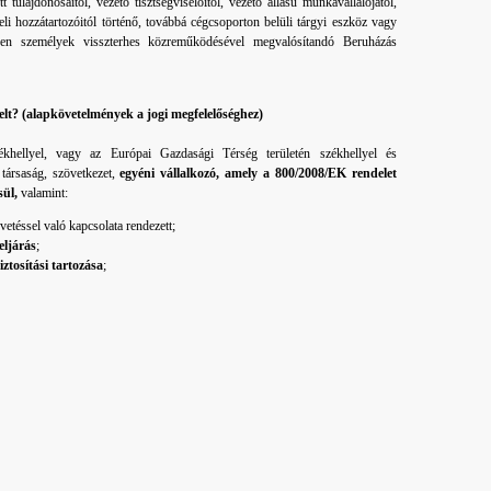
 tulajdonosaitól, vezető tisztségviselőitől, vezető állású munkavállalójától,
i hozzátartozóitól történő, továbbá cégcsoporton belüli tárgyi eszköz vagy
dezen személyek visszterhes közreműködésével megvalósítandó Beruházás
lt? (alapkövetelmények a jogi megfelelőséghez)
khellyel, vagy az Európai Gazdasági Térség területén székhellyel és
társaság, szövetkezet,
egyéni vállalkozó, amely a 800/2008/EK rendelet
sül,
valamint:
gvetéssel való kapcsolata rendezett;
eljárás
;
ztosítási tartozása
;