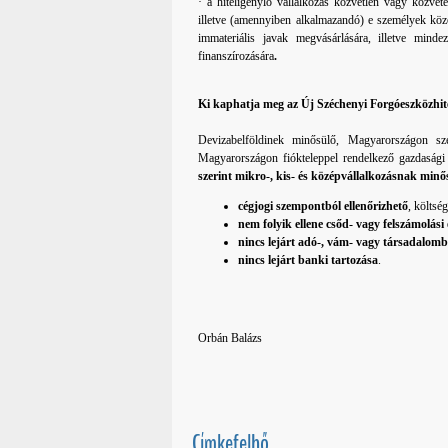
· a hiteligénylő vállalkozás közvetlen vagy közvetett
illetve (amennyiben alkalmazandó) e személyek közel
immateriális javak megvásárlására, illetve min
finanszírozására
.
Ki kaphatja meg az Új Széchenyi Forgóeszközhite
Devizabelföldinek minősülő, Magyarországon szé
Magyarországon fiókteleppel rendelkező gazdasági 
szerint mikro-, kis- és középvállalkozásnak minő
cégjogi szempontból ellenőrizhető
, költsé
nem folyik ellene csőd- vagy felszámolási 
nincs lejárt adó-, vám- vagy társadalombi
nincs lejárt banki tartozása
.
Orbán Balázs
Címkefelhő