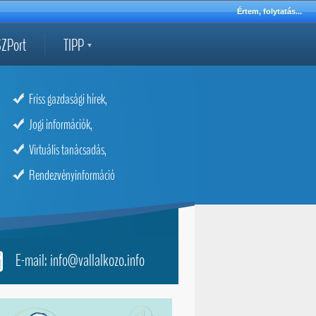
Értem, folytatás...
ZPort
TIPP
Friss gazdasági hírek,
Jogi információk,
Virtuális tanácsadás,
Rendezvényinformáció
E-mail: info@vallalkozo.info