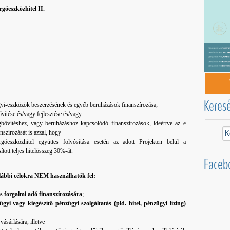
góeszközhitel II.
Keres
gyi-eszközök beszerzésének és egyéb beruházások finanszírozása;
ővítése és/vagy fejlesztése és/vagy
gbővítéshez, vagy beruházáshoz kapcsolódó finanszírozások, ideértve az e
nszírozását is azzal, hogy
óeszközhitel együttes folyósítása esetén az adott Projekten belül a
tott teljes hitelösszeg 30%-át.
Faceb
lábbi célokra NEM használhatók fel:
os forgalmi adó finanszírozására
;
ügyi vagy kiegészítő pénzügyi szolgáltatás (pld. hitel, pénzügyi lízing)
vásárlására, illetve