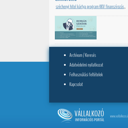
széchenyi hitel kártya program KKV finanszírozás
,
Archívum / Keresés
Adatvédelmi nyilatkozat
Felhasználási feltételek
Kapcsolat
www.vallalkozo.