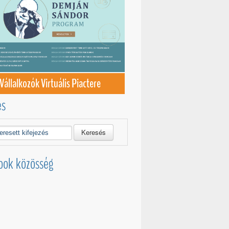
Vállalkozók Virtuális Piactere
és
Keresés
ook közösség