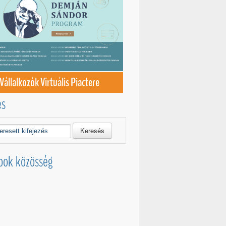
Vállalkozók Virtuális Piactere
és
Keresés
ook közösség