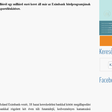
llióról egy milliárd euró keret áll már az Eximbank hitelprogramjának
xportélénkítésre.
Keres
Faceb
Roland Eximbank-vezér, 18 hazai kereskedelmi bankkal kötött megállapodást
bankkal rögzített két éven túli futamidejű, kedvezményes kamatozású