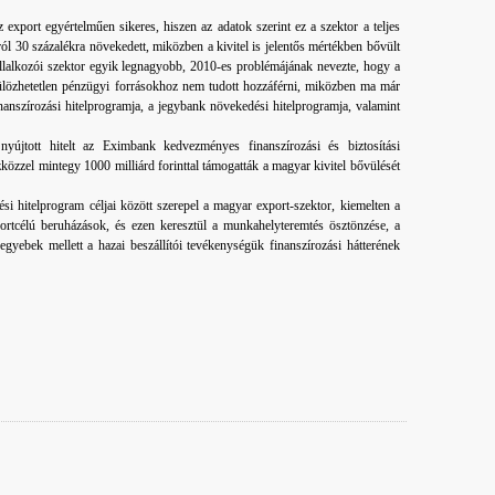
 export egyértelműen sikeres, hiszen az adatok szerint ez a szektor a teljes
ról 30 százalékra növekedett, miközben a kivitel is jelentős mértékben bővült
llalkozói szektor egyik legnagyobb, 2010-es problémájának nevezte, hogy a
külözhetetlen pénzügyi forrásokhoz nem tudott hozzáférni, miközben ma már
nanszírozási hitelprogramja, a jegybank növekedési hitelprogramja, valamint
újtott hitelt az Eximbank kedvezményes finanszírozási és biztosítási
zközzel mintegy 1000 milliárd forinttal támogatták a magyar kivitel bővülését
si hitelprogram céljai között szerepel a magyar export-szektor, kiemelten a
ortcélú beruházások, és ezen keresztül a munkahelyteremtés ösztönzése, a
egyebek mellett a hazai beszállítói tevékenységük finanszírozási hátterének