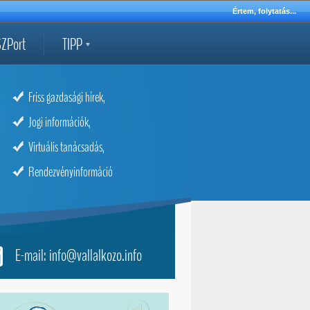
Értem, folytatás...
ZPort
TIPP
Friss gazdasági hírek,
Jogi információk,
Virtuális tanácsadás,
Rendezvényinformáció
E-mail: info@vallalkozo.info