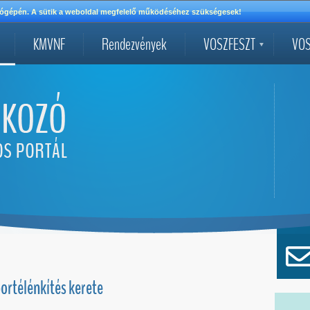
mítógépén. A sütik a weboldal megfelelő működéséhez szükségesek!
KMVNF
Rendezvények
VOSZFESZT
VOS
portélénkítés kerete