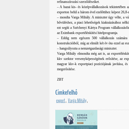
refinanszírozási szerződéseiket.
– A hazai kis- és középvállalkozások tekintetében az
exporton belül a három ével ezelőttihez képest 26,8-
– mondta Varga Mihály. A miniszter úgy vélte, a vá
bővüléshez, a piaci lehetőségek kiaknázásához nél
ezt segíti a Széchenyi Kártya Program vállalkozásfi
az Eximbank exportélénkítési hitelprogramja.
– Eddig nem egészen 500 vállalkozás számára ny
konstrukcióiból, míg az elmúlt két év óta ezzel az es
– hangsúlyozta a nemzetgazdasági miniszter.
Varga Mihály elmondta még azt is, az exportélénkíté
kkv szektor versenyképességének erősítése, az exp
magyar kkv-k exportpiaci pozíciójának javítása, és 
megerősítése.
ZBT
Címkefelhő
export
,
Varga Mihály
,