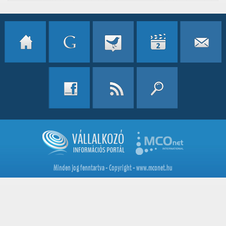
Minden jog fenntartva - Copyright - www.mconet.hu