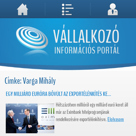
A weboldal használatával Ön elfogadja, hogy Cookie-kat (sütiket) tároljunk számítógépén. A sütik a weboldal megfelelő működéséhez
Megértettem, folytatás...
szükségesek!
Címke: Varga Mihály
EGY MILLIÁRD EURÓRA BŐVÜLT AZ EXPORTÉLÉNKÍTÉS KE...
Hétszázötven millióról egy milliárd euró keret áll
már az Eximbank hitelprogramjának
rendelkezésére exportélénkítésre.
Elolvasom