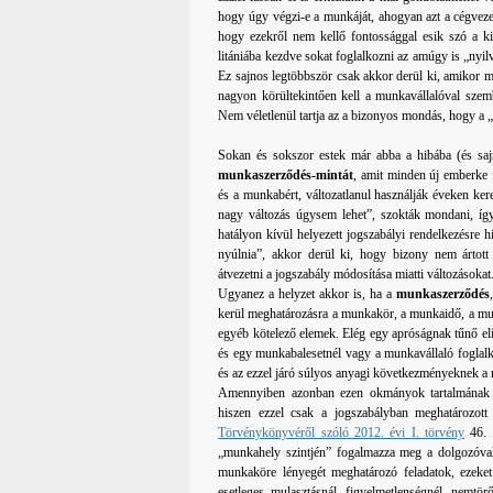
hogy úgy végzi-e a munkáját, ahogyan azt a cégvez
hogy ezekről nem kellő fontossággal esik szó a ki
litániába kezdve sokat foglalkozni az amúgy is „nyi
Ez sajnos legtöbbször csak akkor derül ki, amikor má
nagyon körültekintően kell a munkavállalóval szem
Nem véletlenül tartja az a bizonyos mondás, hogy a 
Sokan és sokszor estek már abba a hibába (és saj
munkaszerződés-mintát
, amit minden új emberke f
és a munkabért, változatlanul használják éveken ker
nagy változás úgysem lehet”, szokták mondani, íg
hatályon kívül helyezett jogszabályi rendelkezésre
nyúlnia”, akkor derül ki, hogy bizony nem ártott
átvezetni a jogszabály módosítása miatti változásokat
Ugyanez a helyzet akkor is, ha a
munkaszerződés
kerül meghatározásra a munkakör, a munkaidő, a munk
egyéb kötelező elemek. Elég egy apróságnak tűnő elí
és egy munkabalesetnél vagy a munkavállaló foglalko
és az ezzel járó súlyos anyagi következményeknek a 
Amennyiben azonban ezen okmányok tartalmának po
hiszen ezzel csak a jogszabályban meghatározot
Törvénykönyvéről szóló 2012. évi I. törvény
46. §
„munkahely szintjén” fogalmazza meg a dolgozóval 
munkaköre lényegét meghatározó feladatok, ezeket 
esetleges mulasztásnál, figyelmetlenségnél, nemt