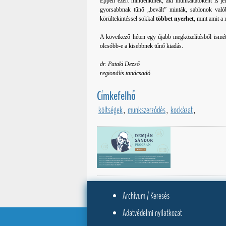
Éppen ezért mindenkinek, aki munkáltatóként is je
gyorsabbnak tűnő „bevált” minták, sablonok valób
körültekintéssel sokkal
többet nyerhet
, mint amit a
A következő héten egy újabb megközelítésből ismét
olcsóbb-e a kisebbnek tűnő kiadás.
dr. Pataki Dezső
regionális tanácsadó
Címkefelhő
költségek
,
munkszerződés
,
kockázat
,
Archívum / Keresés
Adatvédelmi nyilatkozat