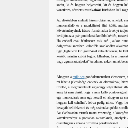
során, ki és hogyan helyettesíti, kit és hogyan hel
vonatkozó, részletes
munkaköri leírásban
kell rögz
Az előzőekben említett három okirat az, amelyik a 
munkavállaló és a munkáltató) által kötött munk
követelményeinek írásos formát adva érvényt tudjo
kerüljön az a pár gondolattal korábbi kérdés, miszer
Ha ezekről csak felületesen esik szó , akkor ninc
dolgozóval szemben különféle szankciókat alkalmaz
ügy „legfeljebb kirúgom”-mal való elintézése, be kel
később szintén szólni fogok. Ellenben, ha a munkak
vagy „gumiszabályokat” tartalmaz, akkor annak betar
Ahogyan a
múlt heti
gondolatmenetben elemeztem, m
mi lehet a jelentősége ezeknek az okiratoknak, his
üzletbe, a megrendelések ugyanúgy teljesíthetők st
amíg ki nem derül, hogy a nem kellő pontossággal 
egy munkadarab nem úgy készül el, ahogyan az elad
hogyan kell csinálni”, leírva pedig nincs. Vagy, 
kesztyűt kell felvenni és még számtalan példát sorol
Az eladhatatlan termék miatti veszteség, a közegész
következménye a pontatlan okiratoknak, amelyek 
összefüggnek azzal a bizonyos pénzkérdéssel.