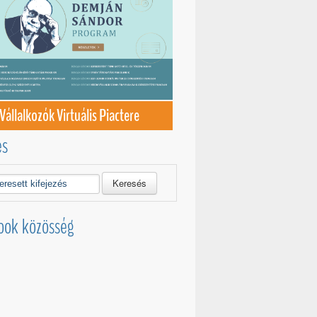
Vállalkozók Virtuális Piactere
és
Keresés
ook közösség