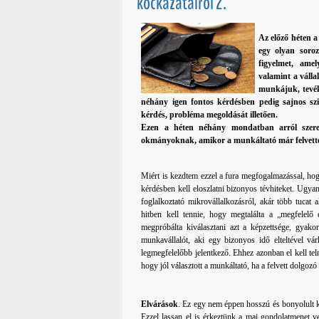
kockázatairól 2.
Az előző héten 
egy olyan soroz
figyelmet, ame
valamint a váll
munkájuk, tevék
néhány igen fontos kérdésben pedig sajnos szin
kérdés, probléma megoldását illetően.
Ezen a héten néhány mondatban arról szeret
okmányoknak, amikor a munkáltató már felvette 
Miért is kezdtem ezzel a fura megfogalmazással, h
kérdésben kell eloszlatni bizonyos tévhiteket. Ugyan
foglalkoztató mikrovállalkozásról, akár több tucat
hitben kell tennie, hogy megtalálta a „megfelelő
megpróbálta kiválasztani azt a képzettsége, gyako
munkavállalót, aki egy bizonyos idő elteltével vá
legmegfelelőbb jelentkező. Ehhez azonban el kell tel
hogy jól választott a munkáltató, ha a felvett dolgoz
Elvárások
. Ez egy nem éppen hosszú és bonyolult ki
Ezzel lassan el is érkeztünk a mai gondolatmenet 