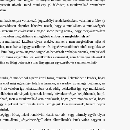
yettesít stb-stb., mind mind egy jól felépített, a munkavállaló személyére
íteni.
munkaviszonyra vonatkozó, jogszabályi rendelkezéseken, valamint a felek (a
aszerződésen alapulva lehetővé teszik, hogy a munkáltató a munkavégzés
n szerezni az elvárásainak. végső soron pedig annak, hogy megválaszolásra
int valóban megtaláltuk-e
a megfelelő embert a megfelelő helyre
?
s a munkáltató kezében olyan eszköz, amivel a nem megfelelően teljesítő
hat, mert bár a legegyszerűbbnek és legcélravezetőbbnek tűnő megoldás az
l látni, hogy annak nagyon szigorúan behatárolt szabályai vannak, amelyekről
öri leírás egyértelmű és következetes előírásokat, nem homályos utalásokat
tása és főleg betartatása már lényegesen egyszerűbb és számon kérhető.
indig és mindenhol a pénz körül forog minden. Felvetődhet a kérdés, hogy
zen ettől még ugyanúgy folyik a termelés, a vásárlók ugyanúgy bejönnek, az
b.? Ez valóban így lehet,azonban csak addig vélekedhet így egy munkáltató,
elkészített okmányok igencsak komoly következményekkel járhatnak, ha pl.
ható, mert a munkavállaló arra hivatkozik, hogy „nem mondta senki, hogy
hogy a pékárut nem puszta kézzel szolgáljuk ki a vásárlónak, hanem nejlon
hatnánk.
ségügyi bírság miatti rendkívüli kiadás stb-stb., vagy bármely egyéb olyan
a munkáltató „kényelmessége” okán elkerülhetőek lettek volna nagyon is