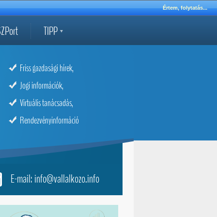
Értem, folytatás...
ZPort
TIPP
Friss gazdasági hírek,
Jogi információk,
Virtuális tanácsadás,
Rendezvényinformáció
E-mail: info@vallalkozo.info