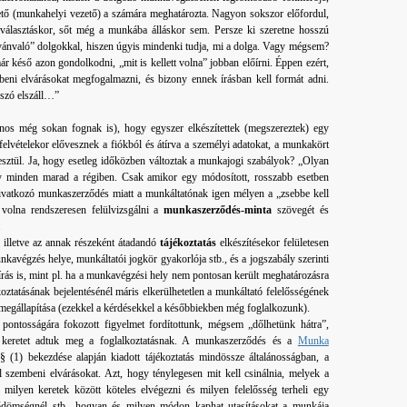
ető (munkahelyi vezető) a számára meghatározta. Nagyon sokszor előfordul,
választáskor, sőt még a munkába álláskor sem. Persze ki szeretne hosszú
lvánvaló” dolgokkal, hiszen úgyis mindenki tudja, mi a dolga. Vagy mégsem?
r késő azon gondolkodni, „mit is kellett volna” jobban előírni. Éppen ezért,
beni elvárásokat megfogalmazni, és bizony ennek írásban kell formát adni.
„szó elszáll…”
nos még sokan fognak is), hogy egyszer elkészítettek (megszereztek) egy
elvételekor elővesznek a fiókból és átírva a személyi adatokat, a munkakört
esztül. Ja, hogy esetleg időközben változtak a munkajogi szabályok? „Olyan
y minden marad a régiben. Csak amikor egy módosított, rosszabb esetben
 hivatkozó munkaszerződés miatt a munkáltatónak igen mélyen a „zsebbe kell
 volna rendszeresen felülvizsgálni a
munkaszerződés-minta
szövegét és
.
, illetve az annak részeként átadandó
tájékoztatás
elkészítésekor felületesen
avégzés helye, munkáltatói jogkör gyakorlója stb., és a jogszabály szerinti
rás is, mint pl. ha a munkavégzési hely nem pontosan került meghatározásra
ztatásának bejelentésénél máris elkerülhetetlen a munkáltató felelősségének
megállapítása (ezekkel a kérdésekkel a későbbiekben még foglalkozunk).
ntosságára fokozott figyelmet fordítottunk, mégsem „dőlhetünk hátra”,
t keretet adtuk meg a foglalkoztatásnak. A munkaszerződés és a
Munka
 (1) bekezdése alapján kiadott tájékoztatás mindössze általánosságban, a
szembeni elvárásokat. Azt, hogy ténylegesen mit kell csinálnia, melyek a
milyen keretek között köteles elvégezni és milyen felelősség terheli egy
örődömségnél stb., hogyan és milyen módon kaphat utasításokat a munkája