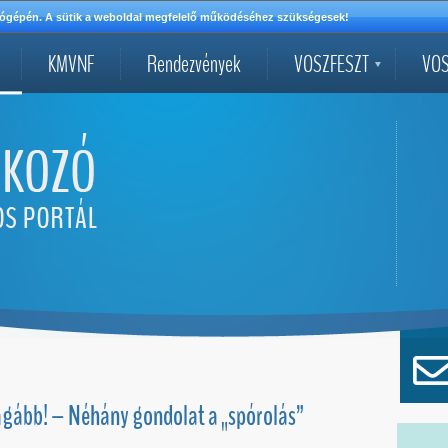
mítógépén. A sütik a weboldal megfelelő működéséhez szükségesek!
KMVNF
Rendezvények
VOSZFESZT
VOS
ágább! – Néhány gondolat a „spórolás”