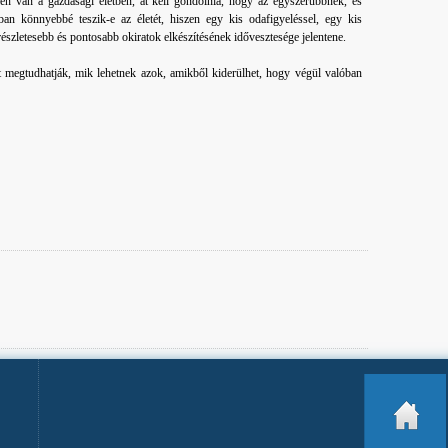
len van a gazdasági életben, át kell gondolnia, hogy az egyszerűbbnek, és
an könnyebbé teszik-e az életét, hiszen egy kis odafigyeléssel, egy kis
 részletesebb és pontosabb okiratok elkészítésének idővesztesége jelentene.
 megtudhatják, mik lehetnek azok, amikből kiderülhet, hogy végül valóban