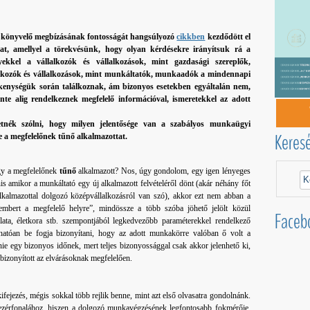
a könyvelő megbízásának fontosságát hangsúlyozó
cikkben
kezdődött el
at, amellyel a törekvésünk, hogy olyan kérdésekre irányítsuk rá a
lyekkel a vállalkozók és vállalkozások, mint gazdasági szereplők,
alkozók és vállalkozások, mint munkáltatók, munkaadók a mindennapi
enységük során találkoznak, ám bizonyos esetekben egyáltalán nem,
te alig rendelkeznek megfelelő információval, ismeretekkel az adott
nék szólni, hogy milyen jelentősége van a szabályos munkaügyi
Keres
a megfelelőnek tűnő alkalmazottat.
ogy a megfelelőnek
tűnő
alkalmazott? Nos, úgy gondolom, egy igen lényeges
is amikor a munkáltató egy új alkalmazott felvételéről dönt (akár néhány főt
 alkalmazottal dolgozó középvállalkozásról van szó), akkor ezt nem abban a
 embert a megfelelő helyre”, mindössze a több szóba jöhető jelölt közül
Faceb
rlata, életkora stb. szempontjából legkedvezőbb paraméterekkel rendelkező
rhatóan be fogja bizonyítani, hogy az adott munkakörre valóban ő volt a
nie egy bizonyos időnek, mert teljes bizonyossággal csak akkor jelenhető ki,
ó bizonyított az elvárásoknak megfelelően.
fejezés, mégis sokkal több rejlik benne, mint azt első olvasatra gondolnánk.
vezérfonalához, hiszen a dolgozó munkavégzésének legfontosabb fokmérője,