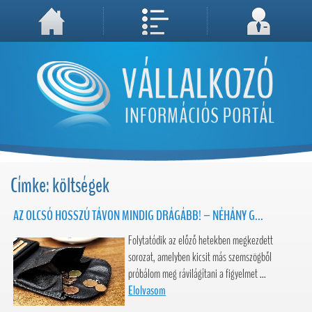
A weboldal használatával Ön elfogadja, hogy Cookie-kat (sütiket) tároljunk számítógépén. A sütik a weboldal megfelelő működéséhez
Megértettem, folytatás...
szükségesek!
Címke: költségek
AZ OLCSÓ HOSSZÚ TÁVON MINDIG DRÁGÁBB! – NÉHÁNY G...
Folytatódik az előző hetekben megkezdett
sorozat, amelyben kicsit más szemszögből
próbálom meg rávilágítani a figyelmet ...
Elolvasom