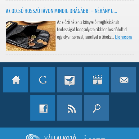
AZ OLCSÓ HOSSZÚ TÁVON MINDIG DRÁGÁBB! – NÉHÁNY G...
Az előző héten a könyvelő megbízásának
fontosságát hangsúlyozó cikkben kezdődött el
egy olyan sorozat, amellyel a törekv...
Elolvasom