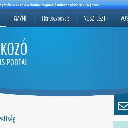
mítógépén. A sütik a weboldal megfelelő működéséhez szükségesek!
KMVNF
Rendezvények
VOSZFESZT
VOS
ezettség