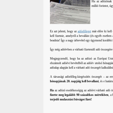
Ha az adózónak a
millió forintot, úg
Ez azt jelenti, hogy az
adóelőleget
már előre ki kell
kell fizetnie, amelyről a bevallást (és egyéb esetbe
beadnia! Így a nagy árbevétel egy úgymond korábbi fiz
Így még adóévben a várható fizetendő adó összegére ki
Megjegyzendő, hogy ha az adózó az Európai Uniót
elszámolt adóévi bevételből az adóév utolsó hónapjá
adóalap alapján kell a várható adó összegét kalkulálni
A társasági adóelőleg-kiegészítés összegét – az e
hónapjának 20. napjáig kell bevallani
, és e határ
Ha
az adózó esedékességig az adóévi várható adó ös
fizette meg legalább 90 százalékos mértékben
, a
terjedő mulasztási bírságot fizet!