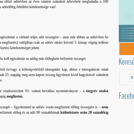
z előző adóévben az éves szinten számított árbevétele meghaladta a 100
y adóelőleg feltöltési kötelezettsége van!
 egészítenie a várható teljes adó összegére – azaz már abban az adóévben be
n a megfizetés) valójában csak az adóév zárást követő 5. hónap végéig kellene
etési kötelezettséget jelent.
Keres
 kell egészítenie az addig már előlegként befizetett összeget.
ól és/vagy a költségvetésből támogatást kap, akkor e támogatások miatt
nak 15. napjáig meg nem kapott összeg figyelmen kívül hagyásával számított
a.
rre rendszeresített '01. számú bevallási nyomtatványon – a
tárgyév utolsó
Faceb
napig
megfizetni.
szegét – figyelemmel az adóév során megfizetett előleg összegére is –
nem
 befizetett előleg és az adó 90 százalékának
különbözete után 20 százalékig