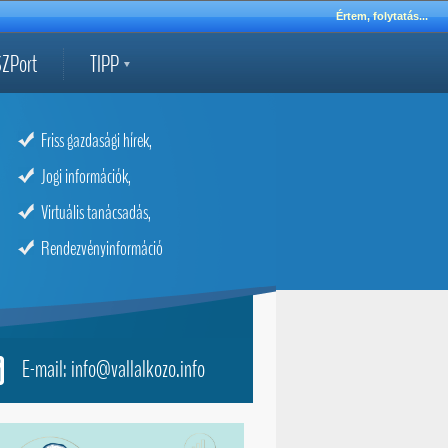
Értem, folytatás...
ZPort
TIPP
Friss gazdasági hírek,
Jogi információk,
Virtuális tanácsadás,
Rendezvényinformáció
E-mail: info@vallalkozo.info