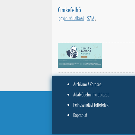
Címkefelhő
egyéni vállalkozó
,
SZJA
,
Archívum / Keresés
Adatvédelmi nyilatkozat
Felhasználási feltételek
Kapcsolat