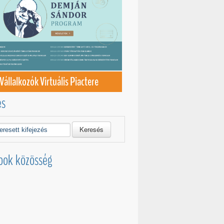
Vállalkozók Virtuális Piactere
és
Keresés
ook közösség