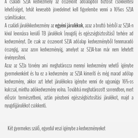
A családi SZJA kedvezmény az összevont adóalapból biztosít csökkentési
lehetőséget, tehát kevesebb jövedelmet kell figyelembe venni a 16%os SZJA
számításakor.
A családi járulékkedvezmény az
egyéni járulékok
, azaz a bruttó bérből az SZJA-n
kívül levonásra kerülő TB járulékok (nyugdíj és egészségbiztosítási) terhére ad
kedvezményt. De csak az összevont SZJA adóalap kedvezményből fennmaradó
összegig, azaz azon kedvezményig, amelyet az SZJA-ban már nem lehetett
érvényesíteni.
Azaz az SZJa törvény ami meghatározza mennyi kedvezmény vehető igénybe
gyermekenként és ha ez a kedvezmény az SZJA kimeríti és még marad adólap
kedvezmény, akkor azt lehet járulékokra igénybe venni de ugyanúgy 16%-os
kulccsal, mintha adókedvezmény volna. Továbbá meghatározott sorrendben, mert
először természetbeni, aztán pénzbeni egészségbiztosítási járulékot, majd a
nyugdíjjárulékot csökkenti.
Két gyermekes szülő, egyedül veszi igénybe a kedvezményeket