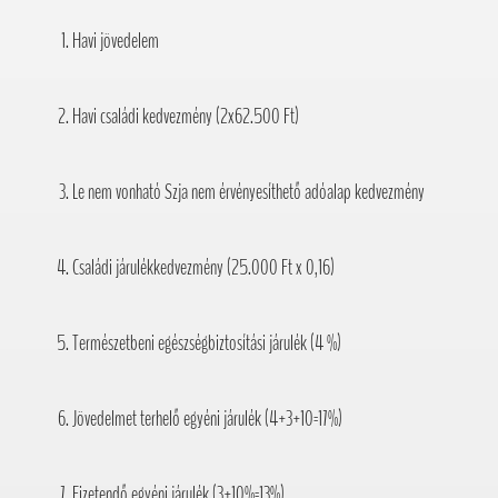
Havi jövedelem
Havi családi kedvezmény (2x62.500 Ft)
Le nem vonható Szja nem érvényesíthető adóalap kedvezmény
Családi járulékkedvezmény (25.000 Ft x 0,16)
Természetbeni egészségbiztosítási járulék (4 %)
Jövedelmet terhelő egyéni járulék (4+3+10=17%)
Fizetendő egyéni járulék (3+10%=13%)