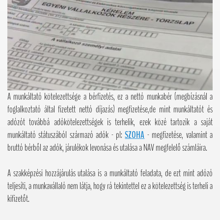
A munkáltató kötelezettsége a bérfizetés, ez a nettó munkabér (megbízásnál a
foglalkoztató által fizetett nettó díjazás) megfizetése,de mint munkáltatót és
adózót továbbá adókötelezettségek is terhelik, ezek közé tartozik a saját
munkáltató státuszából származó adók - pl:
SZOHA
- megfizetése, valamint a
bruttó bérből az adók, járulékok levonása és utalása a NAV megfelelő számláira.
A szakképzési hozzájárulás utalása is a munkáltató feladata, de ezt mint adózó
teljesíti, a munkavállaló nem látja, hogy rá tekintettel ez a kötelezettség is terheli a
kifizetőt.