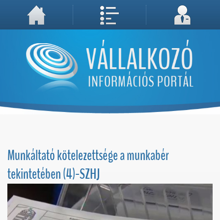
A weboldal használatával Ön elfogadja, hogy Cookie-kat (sütiket) tároljunk számítógépén. A sütik a weboldal megfelelő működéséhez
Megértettem, folytatás...
szükségesek!
Munkáltató kötelezettsége a munkabér
tekintetében (4)-SZHJ