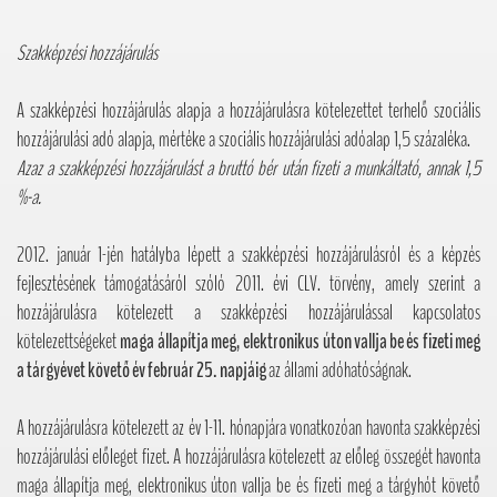
Szakképzési hozzájárulás
A szakképzési hozzájárulás alapja a hozzájárulásra kötelezettet terhelő szociális
hozzájárulási adó alapja, mértéke a szociális hozzájárulási adóalap 1,5 százaléka.
Azaz a szakképzési hozzájárulást a bruttó bér után fizeti a munkáltató, annak 1,5
%-a.
2012. január 1-jén hatályba lépett a szakképzési hozzájárulásról és a képzés
fejlesztésének támogatásáról szóló 2011. évi CLV. törvény, amely szerint a
hozzájárulásra kötelezett a szakképzési hozzájárulással kapcsolatos
kötelezettségeket
maga állapítja meg, elektronikus úton vallja be és fizeti meg
a tárgyévet követő év február 25. napjáig
az állami adóhatóságnak.
A hozzájárulásra kötelezett az év 1-11. hónapjára vonatkozóan havonta szakképzési
hozzájárulási előleget fizet. A hozzájárulásra kötelezett az előleg összegét havonta
maga állapítja meg, elektronikus úton vallja be és fizeti meg a tárgyhót követő