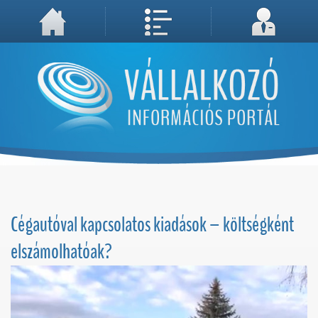
A weboldal használatával Ön elfogadja, hogy Cookie-kat (sütiket) tároljunk számítógépén. A sütik a weboldal megfelelő működéséhez
Megértettem, folytatás...
szükségesek!
Cégautóval kapcsolatos kiadások – költségként
elszámolhatóak?