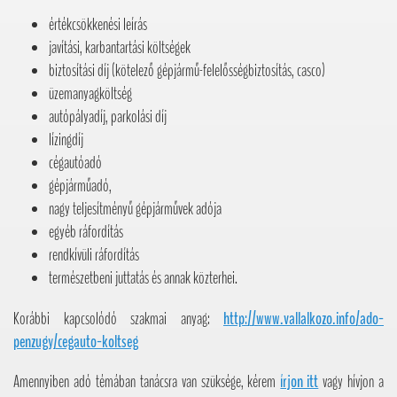
értékcsökkenési leírás
javítási, karbantartási költségek
biztosítási díj (kötelező gépjármű-felelősségbiztosítás, casco)
üzemanyagköltség
autópályadíj, parkolási díj
lízingdíj
cégautóadó
gépjárműadó,
nagy teljesítményű gépjárművek adója
egyéb ráfordítás
rendkívüli ráfordítás
természetbeni juttatás és annak közterhei.
Korábbi kapcsolódó szakmai anyag:
http://www.vallalkozo.info/ado-
penzugy/cegauto-koltseg
Amennyiben adó témában tanácsra van szüksége, kérem
írjon itt
vagy hívjon a