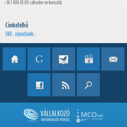
+36 1 486 18 00 callcenter-en keresztül.
Címkefelhő
TAO
,
cégautóadó
,