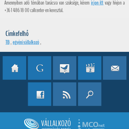
Amennyiben adó témában tanácsra van szüksége, kérem
írjon itt
vagy hívjon a
+36 1 486 18 00 callcenter-en keresztül.
Címkefelhő
TB
,
egyéni vállalkozó
,