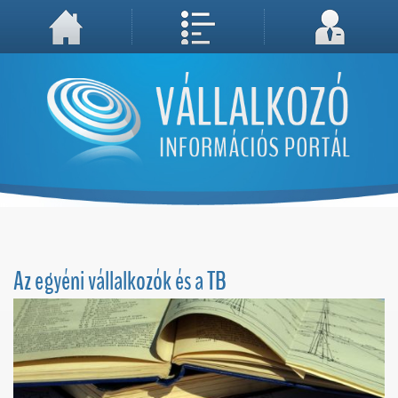
A weboldal használatával Ön elfogadja, hogy Cookie-kat (sütiket) tároljunk számítógépén. A sütik a weboldal megfelelő működéséhez
Megértettem, folytatás...
szükségesek!
Az egyéni vállalkozók és a TB