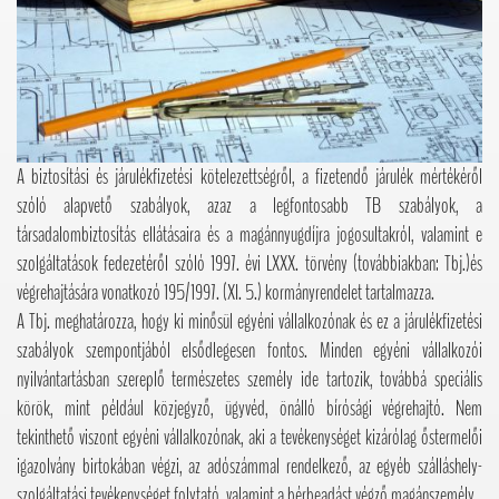
A biztosítási és járulékfizetési kötelezettségről, a fizetendő járulék mértékéről
szóló alapvető szabályok, azaz a legfontosabb TB szabályok, a
társadalombiztosítás ellátásaira és a magánnyugdíjra jogosultakról, valamint e
szolgáltatások fedezetéről szóló 1997. évi LXXX. törvény (továbbiakban: Tbj.)és
végrehajtására vonatkozó 195/1997. (XI. 5.) kormányrendelet tartalmazza.
A Tbj. meghatározza, hogy ki minősül egyéni vállalkozónak és ez a járulékfizetési
szabályok szempontjából elsődlegesen fontos. Minden egyéni vállalkozói
nyilvántartásban szereplő természetes személy ide tartozik, továbbá speciális
körök, mint például közjegyző, ügyvéd, önálló bírósági végrehajtó. Nem
tekinthető viszont egyéni vállalkozónak, aki a tevékenységet kizárólag őstermelői
igazolvány birtokában végzi, az adószámmal rendelkező, az egyéb szálláshely-
szolgáltatási tevékenységet folytató, valamint a bérbeadást végző magánszemély.