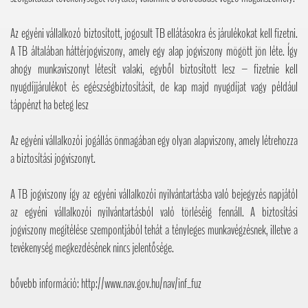
Az egyéni vállalkozó biztosított, jogosult TB ellátásokra és járulékokat kell fizetni.
A TB általában háttérjogviszony, amely egy alap jogviszony mögött jön léte. Így
ahogy munkaviszonyt létesít valaki, egyből biztosított lesz – fizetnie kell
nyugdíjjárulékot és egészségbiztosításit, de kap majd nyugdíjat vagy például
táppénzt ha beteg lesz
Az egyéni vállalkozói jogállás önmagában egy olyan alapviszony, amely létrehozza
a biztosítási jogviszonyt.
A TB jogviszony így az egyéni vállalkozói nyilvántartásba való bejegyzés napjától
az egyéni vállalkozói nyilvántartásból való törléséig fennáll. A biztosítási
jogviszony megítélése szempontjából tehát a tényleges munkavégzésnek, illetve a
tevékenység megkezdésének nincs jelentősége.
bővebb információ: http://www.nav.gov.hu/nav/inf_fuz