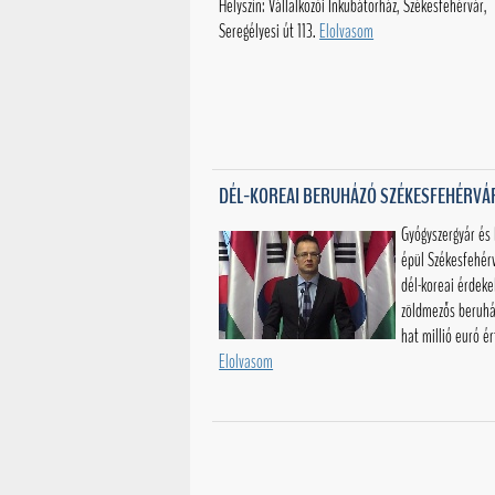
Helyszín: Vállalkozói Inkubátorház, Székesfehérvár,
Seregélyesi út 113.
Elolvasom
DÉL-KOREAI BERUHÁZÓ SZÉKESFEHÉRV
Gyógyszergyár és 
épül Székesfehér
dél-koreai érdeke
zöldmezős beruhá
hat millió euró ér
Elolvasom