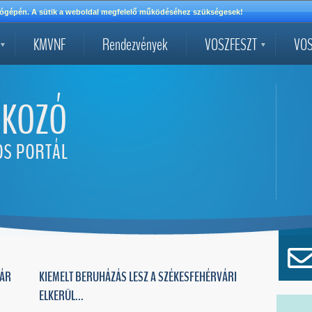
mítógépén. A sütik a weboldal megfelelő működéséhez szükségesek!
KMVNF
Rendezvények
VOSZFESZT
VOS
VÁR
KIEMELT BERUHÁZÁS LESZ A SZÉKESFEHÉRVÁRI
ELKERÜL...