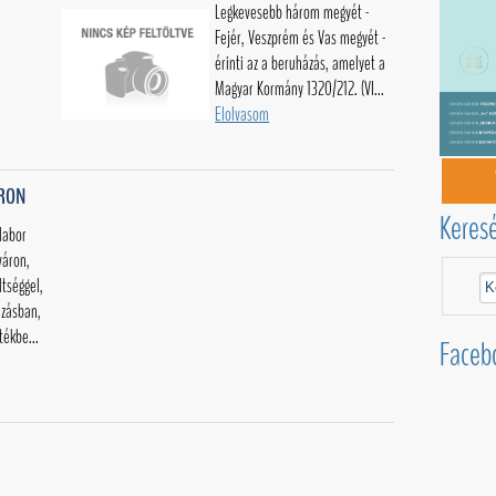
Legkevesebb három megyét -
Fejér, Veszprém és Vas megyét -
érinti az a beruházás, amelyet a
Magyar Kormány 1320/212. (VI...
Elolvasom
ÁRON
Keres
labor
váron,
ltséggel,
zásban,
tékbe...
Faceb