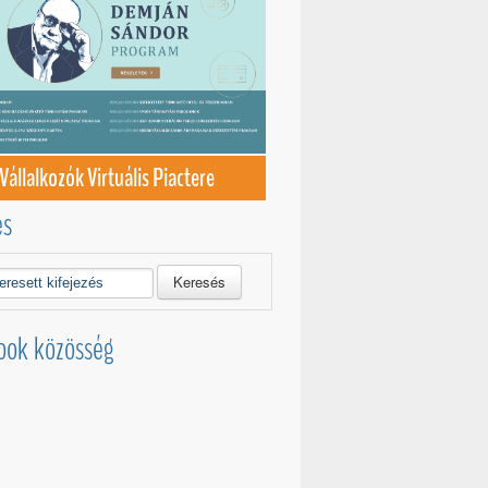
Vállalkozók Virtuális Piactere
és
Keresés
ook közösség