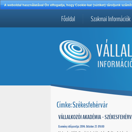
A weboldal használatával Ön elfogadja, hogy Cookie-kat (sütiket) tároljunk szá
Főoldal
Szakmai Információk
Címke: Székesfehérvár
VÁLLALKOZÓI AKADÉMIA - SZÉKESFEHÉR
Esemény időpontja: 2014. October 27. 09:00