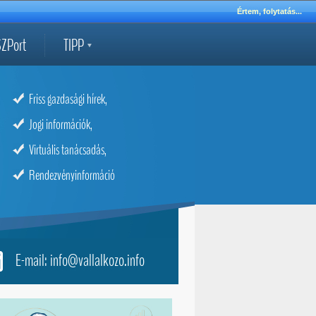
Értem, folytatás...
ZPort
TIPP
Friss gazdasági hírek,
Jogi információk,
Virtuális tanácsadás,
Rendezvényinformáció
E-mail: info@vallalkozo.info