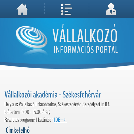
A weboldal használatával Ön elfogadja, hogy Cookie-kat (sütiket) tároljunk számítógépén. A sütik a weboldal megfelelő működéséhez
Megértettem, folytatás...
szükségesek!
Vállalkozói akadémia - Székesfehérvár
Helyszín: Vállalkozói Inkubátorház, Székesfehérvár, Seregélyesi út 113.
Időtartam: 9.00 - 15.00 óráig
Részletes programért kattintson
IDE-->
Címkefelhő