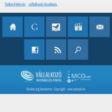
Székesfehérvár
,
vállalkozói akadémia
,
Minden jog fenntartva - Copyright - www.mconet.hu