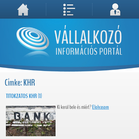
A weboldal használatával Ön elfogadja, hogy Cookie-kat (sütiket) tároljunk számítógépén. A sütik a weboldal megfelelő működéséhez
Megértettem, folytatás...
szükségesek!
Címke: KHR
TITOKZATOS KHR (1)
Ki kerül bele és miért?
Elolvasom