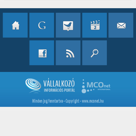
Minden jog fenntartva - Copyright - www.mconet.hu