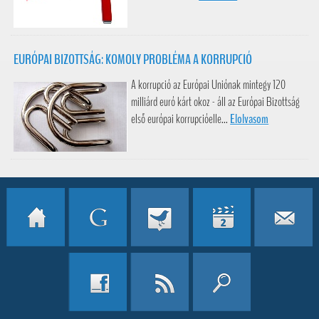
EURÓPAI BIZOTTSÁG: KOMOLY PROBLÉMA A KORRUPCIÓ
A korrupció az Európai Uniónak mintegy 120
milliárd euró kárt okoz - áll az Európai Bizottság
első európai korrupcióelle...
Elolvasom