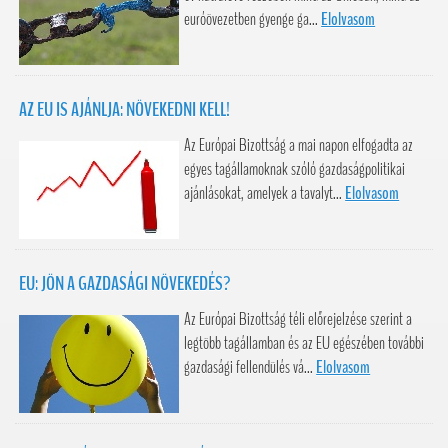
euróövezetben gyenge ga...
Elolvasom
AZ EU IS AJÁNLJA: NÖVEKEDNI KELL!
Az Európai Bizottság a mai napon elfogadta az
egyes tagállamoknak szóló gazdaságpolitikai
ajánlásokat, amelyek a tavalyt...
Elolvasom
EU: JÖN A GAZDASÁGI NÖVEKEDÉS?
Az Európai Bizottság téli előrejelzése szerint a
legtöbb tagállamban és az EU egészében további
gazdasági fellendülés vá...
Elolvasom