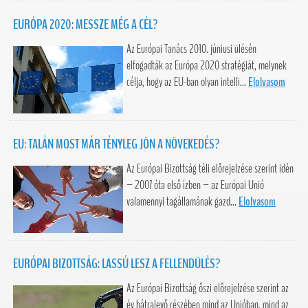
EURÓPA 2020: MESSZE MÉG A CÉL?
Az Európai Tanács 2010. júniusi ülésén
elfogadták az Európa 2020 stratégiát, melynek
célja, hogy az EU-ban olyan intelli...
Elolvasom
EU: TALÁN MOST MÁR TÉNYLEG JÖN A NÖVEKEDÉS?
Az Európai Bizottság téli előrejelzése szerint idén
– 2007 óta első ízben – az Európai Unió
valamennyi tagállamának gazd...
Elolvasom
EURÓPAI BIZOTTSÁG: LASSÚ LESZ A FELLENDÜLÉS?
Az Európai Bizottság őszi előrejelzése szerint az
év hátralevő részében mind az Unióban, mind az