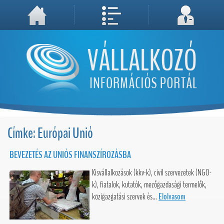
A weboldal használatával Ön elfogadja, hogy Cookie-kat (sütiket) tároljunk számítógépén. A sütik a weboldal megfelelő működéséhez
Megértettem, folytatás...
szükségesek!
Címke: Európai Unió
BEVEZETÉS AZ UNIÓS FINANSZÍROZÁSBA
Kisvállalkozások (kkv-k), civil szervezetek (NGO-
k), fiatalok, kutatók, mezőgazdasági termelők,
közigazgatási szervek és...
Elolvasom