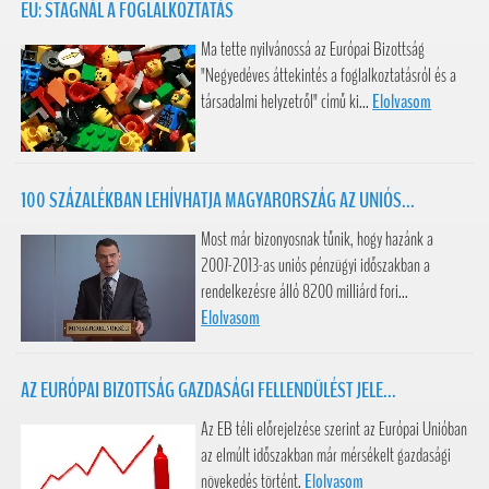
EU: STAGNÁL A FOGLALKOZTATÁS
Ma tette nyilvánossá az Európai Bizottság
"Negyedéves áttekintés a foglalkoztatásról és a
társadalmi helyzetről" című ki...
Elolvasom
100 SZÁZALÉKBAN LEHÍVHATJA MAGYARORSZÁG AZ UNIÓS...
Most már bizonyosnak tűnik, hogy hazánk a
2007-2013-as uniós pénzügyi időszakban a
rendelkezésre álló 8200 milliárd fori...
Elolvasom
AZ EURÓPAI BIZOTTSÁG GAZDASÁGI FELLENDÜLÉST JELE...
Az EB téli előrejelzése szerint az Európai Unióban
az elmúlt időszakban már mérsékelt gazdasági
növekedés történt.
Elolvasom