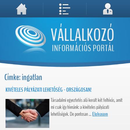
A weboldal használatával Ön elfogadja, hogy Cookie-kat (sütiket) tároljunk számítógépén. A sütik a weboldal megfelelő működéséhez
Megértettem, folytatás...
szükségesek!
Címke: ingatlan
KIVÉTELES PÁLYÁZATI LEHETŐSÉG - ORSZÁGOSAN!
Társadalmi egyeztetés alá került két felhívás, amit
mi csak így hívnánk: a kivételes pályázati
lehetőségek. De pontosan ...
Elolvasom