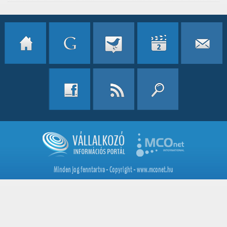
Minden jog fenntartva - Copyright - www.mconet.hu