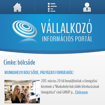
A weboldal használatával Ön elfogadja, hogy Cookie-kat (sütiket) tároljunk számítógépén. A sütik a weboldal megfelelő működéséhez
Megértettem, folytatás...
szükségesek!
Címke: bölcsőde
MUNKAHELYI BÖLCSŐDE, PÁLYÁZATI FORRÁSBÓL!
2017. március 20-tól benyújthatóak a támogatási
kérelmek a "Munkahelyi bölcsődék létrehozásának
támogatása" című GINOP p...
Elolvasom