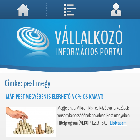
A weboldal használatával Ön elfogadja, hogy Cookie-kat (sütiket) tároljunk számítógépén. A sütik a weboldal megfelelő működéséhez
Megértettem, folytatás...
szükségesek!
Címke: pest megy
MÁR PEST MEGYÉBEN IS ELÉRHETŐ A 0%-OS KAMAT!
Megjelent a Mikro-, kis- és középvállalkozások
versenyképességének növelése Pest megyében
Hitelprogram (VEKOP-1.2.3-16),...
Elolvasom