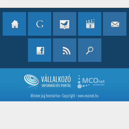
Minden jog fenntartva - Copyright - www.mconet.hu