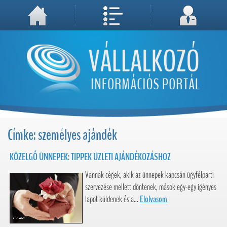
A weboldal használatával Ön elfogadja, hogy Cookie-kat (sütiket) tároljunk számítógépén. A sütik a weboldal megfelelő működéséhez
Megértettem, folytatás...
szükségesek!
Címke: személyes ajándék
KÖZELGŐ ÜNNEPEK: TIPPEK ÜZLETI AJÁNDÉKOZÁSHOZ
Vannak cégek, akik az ünnepek kapcsán ügyfélparti
szervezése mellett döntenek, mások egy-egy igényes
lapot küldenek és a...
Elolvasom