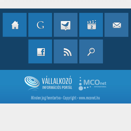
Minden jog fenntartva - Copyright - www.mconet.hu