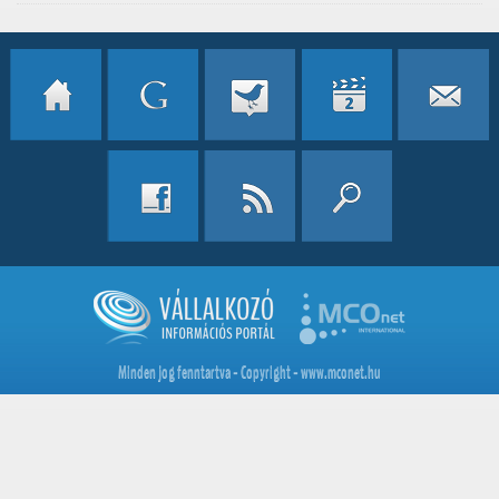
Minden jog fenntartva - Copyright - www.mconet.hu