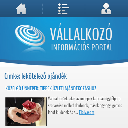
A weboldal használatával Ön elfogadja, hogy Cookie-kat (sütiket) tároljunk számítógépén. A sütik a weboldal megfelelő működéséhez
Megértettem, folytatás...
szükségesek!
Címke: lekötelező ajándék
KÖZELGŐ ÜNNEPEK: TIPPEK ÜZLETI AJÁNDÉKOZÁSHOZ
Vannak cégek, akik az ünnepek kapcsán ügyfélparti
szervezése mellett döntenek, mások egy-egy igényes
lapot küldenek és a...
Elolvasom