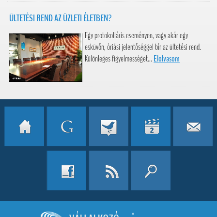
ÜLTETÉSI REND AZ ÜZLETI ÉLETBEN?
Egy protokolláris eseményen, vagy akár egy
esküvőn, óriási jelentőséggel bír az ültetési rend.
Különleges figyelmességet...
Elolvasom