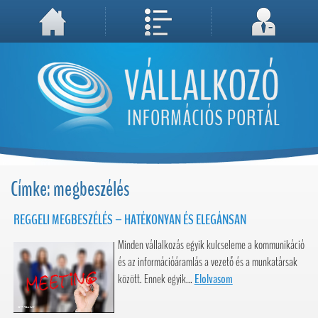
A weboldal használatával Ön elfogadja, hogy Cookie-kat (sütiket) tároljunk számítógépén. A sütik a weboldal megfelelő működéséhez
Megértettem, folytatás...
szükségesek!
Címke: megbeszélés
REGGELI MEGBESZÉLÉS – HATÉKONYAN ÉS ELEGÁNSAN
Minden vállalkozás egyik kulcseleme a kommunikáció
és az információáramlás a vezető és a munkatársak
között. Ennek egyik...
Elolvasom