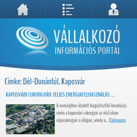
A weboldal használatával Ön elfogadja, hogy Cookie-kat (sütiket) tároljunk számítógépén. A sütik a weboldal megfelelő működéséhez
Megértettem, folytatás...
szükségesek!
Címke: Dél-Dunántúl. Kaposvár
KAPOSVÁRI CUKORGYÁR: TELJES ENERGIAFELHASZNÁLÁS ...
A nemrégiben átadott biogáztisztító-beruházás
révén a kaposvári cukorgyár az első olyan
répacukorgyár a világon, amely a...
Elolvasom