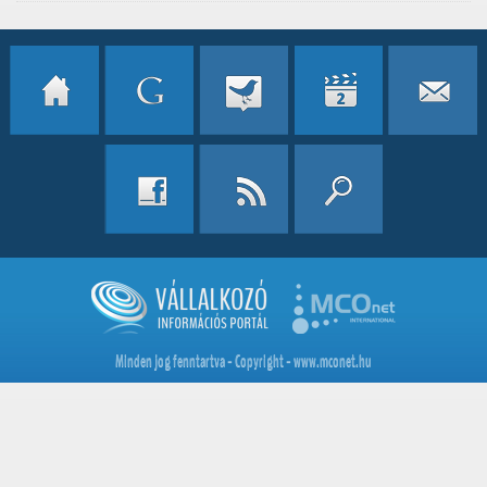
Minden jog fenntartva - Copyright - www.mconet.hu